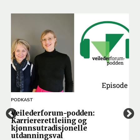
ARTICLE
PODKAST
TEMA
Veilederforum-podden:
Karriererettleiing og
kjønnsutradisjonelle
utdanningsval