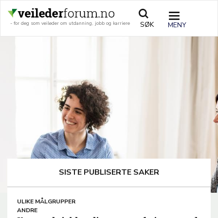
Hopp
til
TOGGLE
SØK
- for deg som veileder om utdanning, jobb og karriere
hovedinnhold
NAVIGATIO
SISTE PUBLISERTE SAKER
ARTICLE
ULIKE MÅLGRUPPER
TEMA
ANDRE