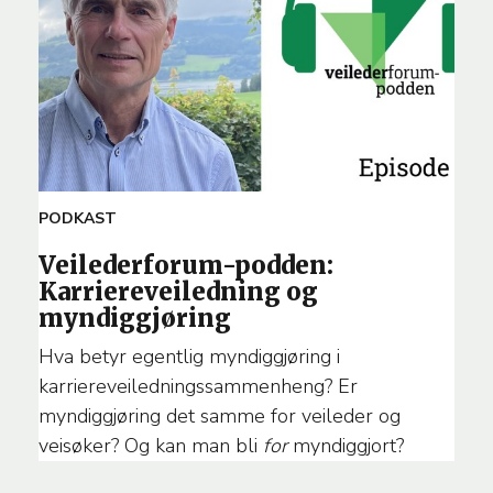
ARTICLE
PODKAST
TEMA
Veilederforum-podden:
Karriereveiledning og
myndiggjøring
Hva betyr egentlig myndiggjøring i
karriereveiledningssammenheng? Er
myndiggjøring det samme for veileder og
veisøker? Og kan man bli
for
myndiggjort?