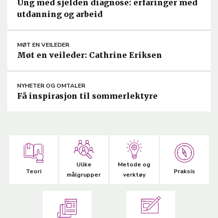
Ung med sjelden diagnose: erfaringer med
utdanning og arbeid
ARTICLE
MØT EN VEILEDER
TEMA
Møt en veileder: Cathrine Eriksen
ARTICLE
NYHETER OG OMTALER
TEMA
Få inspirasjon til sommerlektyre
Ulike
Metode og
Teori
Praksis
målgrupper
verktøy