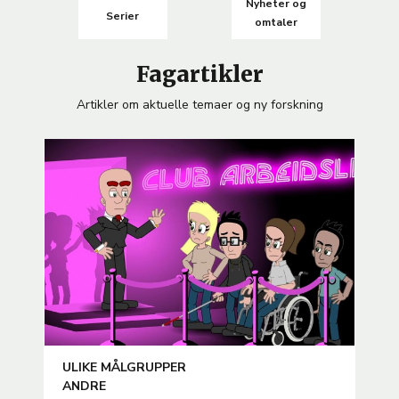
Nyheter og
Serier
omtaler
Fagartikler
Artikler om aktuelle temaer og ny forskning
ARTICLE
ULIKE MÅLGRUPPER
TEMA
ANDRE