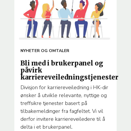
ARTICLE
NYHETER OG OMTALER
TEMA
Bli med i brukerpanel og
påvirk
karriereveiledningstjenester
Divisjon for karriereveiledning i HK-dir
ønsker å utvikle relevante, nyttige og
treffsikre tjenester basert på
tilbakemeldinger fra fagfeltet. Vi vil
derfor invitere karriereveiledere til å
delta i et brukerpanel.