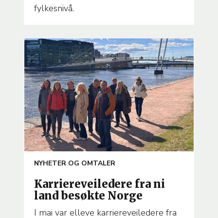
fylkesnivå.
ARTICLE
NYHETER OG OMTALER
TEMA
Karriereveiledere fra ni
land besøkte Norge
I mai var elleve karriereveiledere fra