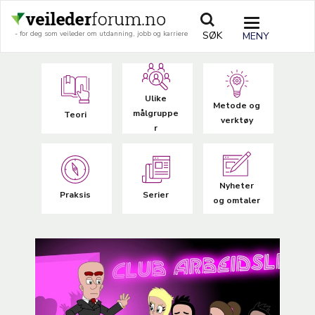
Hopp
til
TOGGLE
SØK
- for deg som veileder om utdanning, jobb og karriere
hovedinnhold
NAVIGATIO
Ulike
Metode og
målgruppe
Teori
verktøy
r
Nyheter
Praksis
Serier
og omtaler