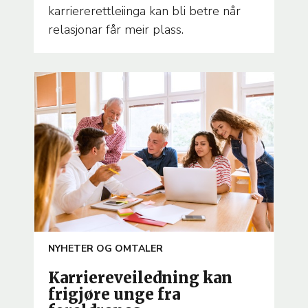
karriererettleiinga kan bli betre når
relasjonar får meir plass.
ARTICLE
NYHETER OG OMTALER
TEMA
Karriereveiledning kan
frigjøre unge fra