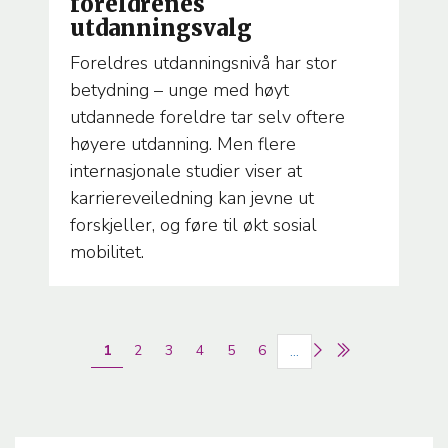
foreldrenes
utdanningsvalg
Foreldres utdanningsnivå har stor
betydning – unge med høyt
utdannede foreldre tar selv oftere
høyere utdanning. Men flere
internasjonale studier viser at
karriereveiledning kan jevne ut
forskjeller, og føre til økt sosial
mobilitet.
Sider
Nåværende
1
Page
2
Page
3
Page
4
Page
5
Page
6
…
side