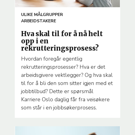
ARTICLE
ULIKE MÅLGRUPPER
TEMA
ARBEIDSTAKERE
Hva skal til for å nå helt
opp i en
rekrutteringsprosess?
Hvordan foregår egentlig
rekrutteringsprosesser? Hva er det
arbeidsgivere vektlegger? Og hva skal
til for å bli den som sitter igjen med et
jobbtilbud? Dette er spørsmål
Karriere Oslo daglig får fra veisøkere
som står i en jobbsøkerprosess.