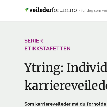
Hopp
til
- for deg som vei
hovedinnhold
A
SERIER
R
ETIKKSTAFETTEN
T
Ytring: Indivi
I
C
L
karriereveile
E
T
E
Som karriereveileder må du forholde