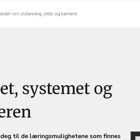
leder om utdanning, jobb og karriere
det, systemet og
deren
B
 deg til de læringsmulighetene som finnes