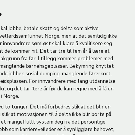
?
kal jobbe, betale skatt og delta som aktive
velferdssamfunnet Norge, men at det samtidig ikke
r innvandrere sømløst skal klare å kvalifisere seg
at de kommer hit. Det tar tre til fem år å lære et
ebakgrunn fra før. I tillegg kommer problemer med
 og manglende barnehageplasser. Bekymring knyttet
tende jobber, sosial dumping, manglende førerkort,
arbeidsplassen. For innvandrere med lang utdannelse
r, og det tar flere år før de kan regne med å få en
 i Norge.
d to tunger. Det må forbedres slik at det blir en
k at motivasjonen til å delta ikke blir borte på
ke et mangelfullt system deg fra det personlige
jobb som karriereveileder er å synliggjøre behovet,