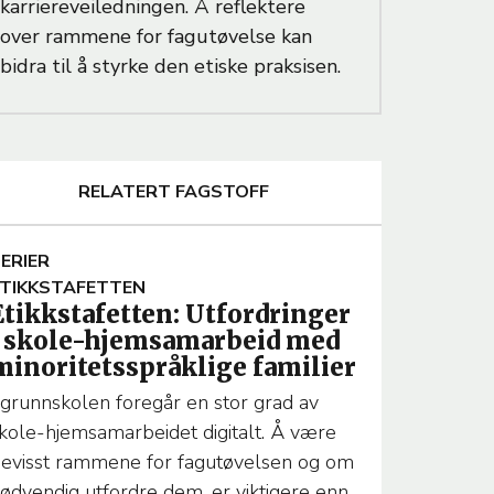
karriereveiledningen. Å reflektere
over rammene for fagutøvelse kan
bidra til å styrke den etiske praksisen.
RELATERT FAGSTOFF
A
ERIER
TIKKSTAFETTEN
Etikkstafetten: Utfordringer
T
i skole-hjemsamarbeid med
minoritetsspråklige familier
 grunnskolen foregår en stor grad av
kole-hjemsamarbeidet digitalt. Å være
T
evisst rammene for fagutøvelsen og om
ødvendig utfordre dem, er viktigere enn