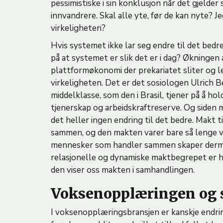
pessimistiske i sin konklusjon når det gjelde
innvandrere. Skal alle yte, før de kan nyte? J
virkeligheten?
Hvis systemet ikke lar seg endre til det bed
på at systemet er slik det er i dag? Økningen
plattformøkonomi der prekariatet sliter og l
virkeligheten. Det er det sosiologen Ulrich Be
middelklasse, som den i Brasil, tjener på å h
tjenerskap og arbeidskraftreserve. Og siden m
det heller ingen endring til det bedre. Makt ti
sammen, og den makten varer bare så lenge v
mennesker som handler sammen skaper dermed 
relasjonelle og dynamiske maktbegrepet er 
den viser oss makten i samhandlingen.
Voksenopplæringen og 
I voksenopplæringsbransjen er kanskje endrin