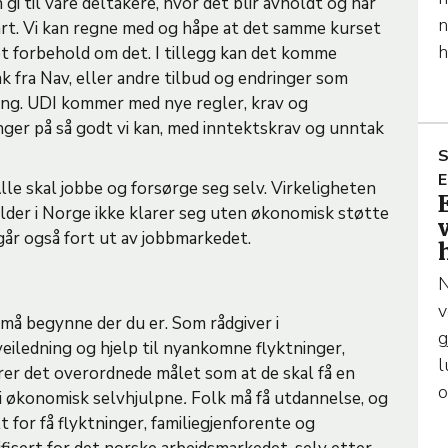
 gi til våre deltakere, hvor det blir avholdt og når
n
art. Vi kan regne med og håpe at det samme kurset
h
et forbehold om det. I tillegg kan det komme
ak fra Nav, eller andre tilbud og endringer som
ging. UDI kommer med nye regler, krav og
enger på så godt vi kan, med inntektskrav og unntak
S
R
E
Alle skal jobbe og forsørge seg selv. Virkeligheten
 alder i Norge ikke klarer seg uten økonomisk støtte
I
 går også fort ut av jobbmarkedet.
C
L
N
E
v
du må begynne der du er. Som rådgiver i
g
E
eiledning og hjelp til nyankomne flyktninger,
l
rer det overordnede målet som at de skal få en
o
bli økonomisk selvhjulpne
.
Folk må få utdannelse, og
t for få flyktninger, familiegjenforente og