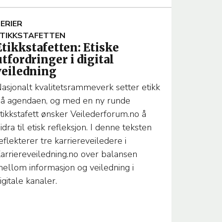
A
ERIER
TIKKSTAFETTEN
Etikkstafetten: Etiske
T
utfordringer i digital
veiledning
asjonalt kvalitetsrammeverk setter etikk
å agendaen, og med en ny runde
T
tikkstafett ønsker Veilederforum.no å
idra til etisk refleksjon. I denne teksten
M
eflekterer tre karriereveiledere i
A
arriereveiledning.no over balansen
ellom informasjon og veiledning i
igitale kanaler.