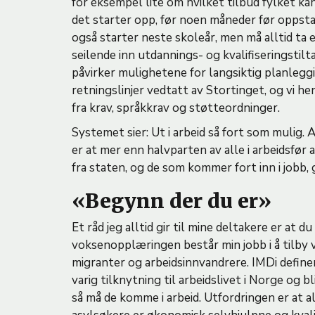
for eksempel lite om hvilket tilbud fylket kan
det starter opp, før noen måneder før oppst
også starter neste skoleår, men må alltid ta 
seilende inn utdannings- og kvalifiseringstilt
påvirker mulighetene for langsiktig planleg
retningslinjer vedtatt av Stortinget, og vi h
fra krav, språkkrav og støtteordninger.
Systemet sier: Ut i arbeid så fort som mulig. 
er at mer enn halvparten av alle i arbeidsfør
fra staten, og de som kommer fort inn i jobb,
«Begynn der du er»
Et råd jeg alltid gir til mine deltakere er at 
voksenopplæringen består min jobb i å tilby v
migranter og arbeidsinnvandrere. IMDi define
varig tilknytning til arbeidslivet i Norge og 
så må de komme i arbeid. Utfordringen er at al