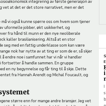
r sosioøkonomisk integrering av første generasjon av
eg vet at det er det store narrativet, men er det
re må vi også kunne spørre oss om hvem som tjener
 av uformelle jobber, økt usikkerhet, og
ever fra hånd til munn er den nye neoliberale
ck kaller brasilianisering. Altså at en stor
olde seg med en fattig underklasse som kan være
ange nok har nytte av at ting er som de er, så skjer
S
l å endre noe i samfunnet har vi når vi handler
R
E
i fortsetter å handle sammen. En gruppe
en ny begynnelse og får ting til å skje. Dette
I
hentet fra Hannah Arendt og Michal Foucault, og
C
L
I
E
systemet
s
b
gene større enn for mange andre bransjer. Jeg vet
E
n