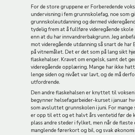
For de store gruppene er Forberedende vok
undervisning i fem grunnskolefag, noe som gir
grunnskoleutdanning og dermed videregåend
tydelig frem at å fullføre videregående skole
enn at du har innvandrerbakgrunn. Jeg anbefal
mot videregående utdanning så snart de har 
på vitnemålet. Det er det som på lang sikt hj
flaskehalser. Kravet om engelsk, samt det ge
videregående opplæring. Mange har ikke hatt 
lenge siden og nivået var lavt, og de må derfo
utfordrende.
Den andre flaskehalsen er knyttet til voksen
begynner helsefagarbeider-kurset i januar hver
som avsluttet grunnskolen i juni. For mange so
er opp til ett og et halvt års ventetid før d
plass andre steder i fylket, men når de fleste
manglende førerkort og bil, og svak økonomi e