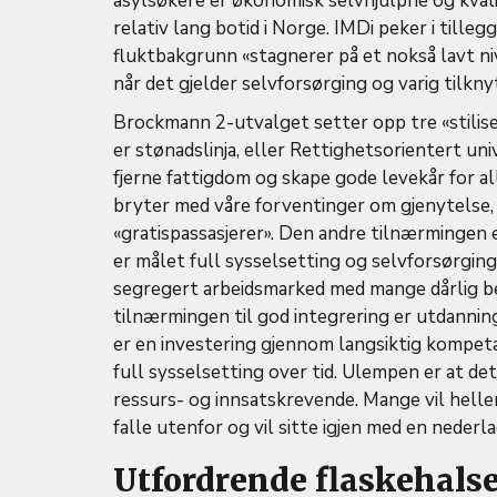
asylsøkere er økonomisk selvhjulpne og kvali
relativ lang botid i Norge. IMDi peker i till
fluktbakgrunn «stagnerer på et nokså lavt ni
når det gjelder selvforsørging og varig tilknytn
Brockmann 2-utvalget setter opp tre «stilise
er stønadslinja, eller Rettighetsorientert uni
fjerne fattigdom og skape gode levekår for 
bryter med våre forventinger om gjenytelse, 
«gratispassasjerer». Den andre tilnærmingen e
er målet full sysselsetting og selvforsørging
segregert arbeidsmarked med mange dårlig bet
tilnærmingen til god integrering er utdannings
er en investering gjennom langsiktig kompetan
full sysselsetting over tid. Ulempen er at det
ressurs- og innsatskrevende. Mange vil heller
falle utenfor og vil sitte igjen med en nederl
Utfordrende flaskehals