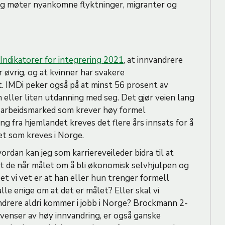
eg møter nyankomne flyktninger, migranter og
Indikatorer for integrering 2021
, at innvandrere
 øvrig, og at kvinner har svakere
t. IMDi peker også på at minst 56 prosent av
eller liten utdanning med seg. Det gjør veien lang
et arbeidsmarked som krever høy formel
 fra hjemlandet kreves det flere års innsats for å
et som kreves i Norge.
dan kan jeg som karriereveileder bidra til at
at de når målet om å bli økonomisk selvhjulpen og
et vi vet er at han eller hun trenger formell
alle enige om at det er målet? Eller skal vi
drere aldri kommer i jobb i Norge? Brockmann 2-
venser av høy innvandring, er også ganske