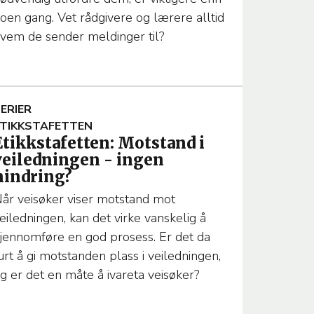
M
oen gang. Vet rådgivere og lærere alltid
A
vem de sender meldinger til?
A
ERIER
TIKKSTAFETTEN
Etikkstafetten: Motstand i
T
veiledningen - ingen
hindring?
år veisøker viser motstand mot
eiledningen, kan det virke vanskelig å
T
jennomføre en god prosess. Er det da
urt å gi motstanden plass i veiledningen,
M
g er det en måte å ivareta veisøker?
A