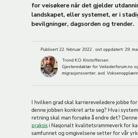
M
for veisøkere når det gjelder utdann
landskapet, eller systemet, er i stadi
A
bevilgninger, dagsorden og trender.
Publisert
22. februar 2022
,
sist oppdatert:
29. ma
Trond K.O. Kristoffersen
Gjesteredaktør for Veilederforum.no o
migrasjonssenter, avd. Voksenopplæri
I hvilken grad skal karriereveiledere jobbe fo
denne jobben konkret arte seg? Hva i systeme
retning skal man forsøke å endre det? Denn
praksis
i Nasjonalt kvalitetsrammeverk for ka
samfunnet og omgivelsene setter for vår yrke