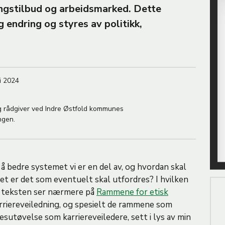
i
ingstilbud og arbeidsmarked. Dette
l
g endring og styres av politikk,
d
e
i 2024
g rådgiver ved Indre Østfold kommunes
ngen.
r å bedre systemet vi er en del av, og hvordan skal
t er det som eventuelt skal utfordres? I hvilken
e teksten ser nærmere på
Rammene for etisk
rriereveiledning, og spesielt de rammene som
sutøvelse som karriereveiledere, sett i lys av min