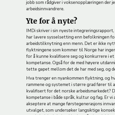
jobb som rådgiver i voksenopplæringen der j
arbeidsinnvandrere.
Yte for å nyte?
IMDi skriver i sin nyeste integreringsrapport,
har lavere sysselsetting enn befolkningen for
arbeidstilknytning enn menn. Det er ikke nyt
flyktningene som kommer til Norge har ingen 
for å kunne kvalifisere seg og konkurrere i 
kompetanse. Også for de med høyere utdanning
tette gapet mellom det de har med seg, og d
Hva trenger en nyankommen flyktning, og hvor
rammene og systemet i større grad fører til 
kvalifisert for det norske arbeidsmarkedet? D
kompetanse i både språk, kultur og fag. Er vi 
akseptere at mange førstegenerasjons innvan
utvalget, som undersøker langsiktige konsek