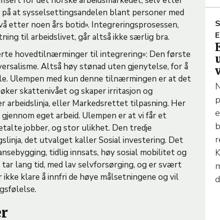
fisert for det norske arbeidsmarkedet, selv etter
egg på at sysselsettingsandelen blant personer med
S
vå etter noen års botid». Integreringsprosessen,
R
E
ing til arbeidslivet, går altså ikke særlig bra.
rte hovedtilnærminger til integrering»: Den første
I
versalisme. Altså høy stønad uten gjenytelse, for å
C
alle. Ulempen med kun denne tilnærmingen er at det
L
N
øker skattenivået og skaper irritasjon og
E
p
r arbeidslinja, eller Markedsrettet tilpasning. Her
e
 gjennom eget arbeid. Ulempen er at vi får et
E
b
alte jobber, og stor ulikhet. Den tredje
r
linja, det utvalget kaller Sosial investering. Det
K
sebygging, tidlig innsats, høy sosial mobilitet og
 tar lang tid, med lav selvforsørging, og er svært
m
 ikke klare å innfri de høye målsetningene og vil
d
agsfølelse.
er