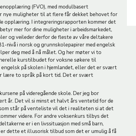
senopplæring (FVO), med modulbasert
 nye muligheter til at flere får dekket behovet for
e opplæring. I integreringsrapporten kommer det
 betyr mer for dine muligheter i arbeidsmarkedet,
er og veileder derfor de fleste av våre deltakere
B1-nivå i norsk og grunnskolepapirer med engelsk
elper deg med å nå målet. Og her møter vi to
nerelle kurstilbudet for voksne søkere til
engelsk på skolen i hjemlandet, eller det er svært
r lære to språk på kort tid. Det er svært
kursene på videregående skole. Der jeg bor
t år. Det vil si minst et halvt års ventetid for de
m står på venteliste vil det i realiteten si at det
e kommer videre. For andre voksenkurs tilbys det
 deltakerne er i en livssituasjon med små barn,
r dette et illusorisk tilbud som det er umulig å få