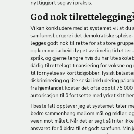
nyttiggjort seg av i praksis.
God nok tilrettelegging
Vi kan konkludere med at systemet vil at du s
samfunnsborgere i det demokratiske spleise-
legges godt nok til rette for at store gruppe
og komme i arbeid i løpet av rimelig tid etter 
språk, og gjerne lengre hvis du har lite skol
dårlig tilrettelagt finansiering for voksne
til fornyelse av korttidsjobber, fysisk belas
diskriminering og lite sosial inkludering på 
fra hjemlandet koster det ofte opptil 75 000 k
autorisasjon til å fortsette med yrket sitt her
I beste fall opplever jeg at systemet taler me
bedre sammenheng mellom mål og midler, og sli
veien mot målet. Når det er sagt så fritar ik
ansvaret for å bidra til et godt samfunn. Min 