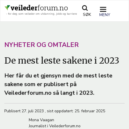
Hopp
til
TOGGLE
SØK
- for deg som veileder om utdanning, jobb og karriere
hovedinnhold
NAVIGATIO
A
NYHETER OG OMTALER
R
De mest leste sakene i 2023
T
I
Her får du et gjensyn med de mest leste
C
sakene som er publisert på
L
Veilederforum.no så langt i 2023.
E
T
Publisert
27. juli 2023
,
sist oppdatert:
25. februar 2025
E
Mona Vaagan
Journalist i Veilederforum.no