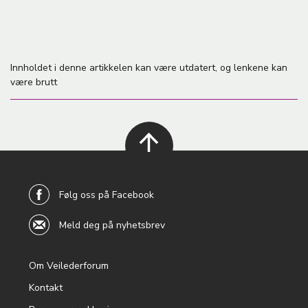
Innholdet i denne artikkelen kan være utdatert, og lenkene kan
være brutt
back to
top
Følg oss på Facebook
Meld deg på nyhetsbrev
Om Veilederforum
Footer
Kontakt
menu