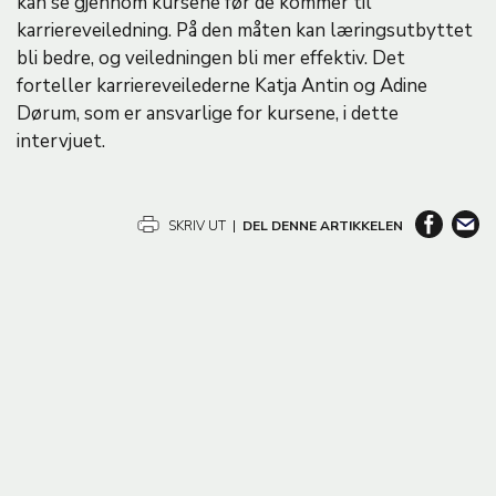
kan se gjennom kursene før de kommer til
karriereveiledning. På den måten kan læringsutbyttet
bli bedre, og veiledningen bli mer effektiv. Det
forteller karriereveilederne Katja Antin og Adine
Dørum, som er ansvarlige for kursene, i dette
intervjuet.
SKRIV UT
|
DEL DENNE ARTIKKELEN
B
i
l
d
e