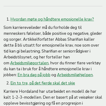
M
A
1.
Hvordan møte og håndtere emosjonelle krav?
Som karriereveileder må du forholde deg til
menneskers følelser, både positive og negative, gleder
og sorger. Artikkelforfatter Abbas Sharifian kaller
dette å bli utsatt for emosjonelle krav, noe som over
tid kan gi belastning. Sharifian er seniorrådgiver i
Arbeidstilsynet, og her forteller han
om
Arbeidsmiljøportalen
, hvor du finner flere verktøy
du kan ta i bruk for å håndtere emosjonelle krav i
jobben:
En bra dag på jobb
og
Arbeidsmiljøhjelpen
.
2.
Ein to tre, på det fjerde skal det skje
Karriere Hordaland har utarbeidet en modell de har
kalt 1-2-3-modellen. Den er basert på at veisøker skal
oppleve bevisstgjøring og få en progresjon i