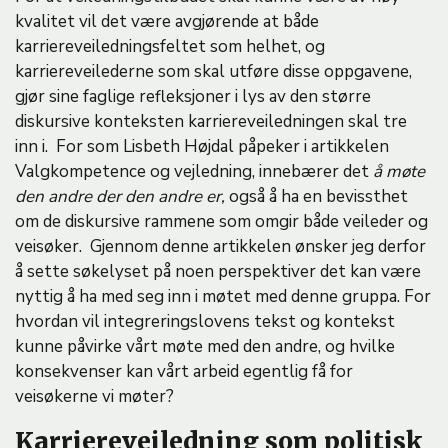
kvalitet vil det være avgjørende at både
karriereveiledningsfeltet som helhet, og
karriereveilederne som skal utføre disse oppgavene,
gjør sine faglige refleksjoner i lys av den større
diskursive konteksten karriereveiledningen skal tre
inn i. For som Lisbeth Højdal påpeker i artikkelen
Valgkompetence og vejledning, innebærer det
å møte
den andre der den andre er,
også å ha en bevissthet
om de diskursive rammene som omgir både veileder og
veisøker. Gjennom denne artikkelen ønsker jeg derfor
å sette søkelyset på noen perspektiver det kan være
nyttig å ha med seg inn i møtet med denne gruppa. For
hvordan vil integreringslovens tekst og kontekst
kunne påvirke vårt møte med den andre, og hvilke
konsekvenser kan vårt arbeid egentlig få for
veisøkerne vi møter?
Karriereveiledning som politisk