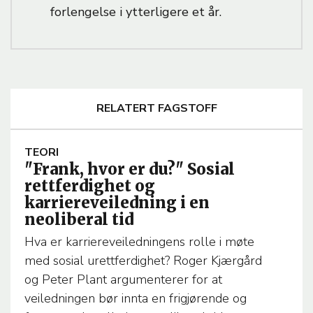
forlengelse i ytterligere et år.
RELATERT FAGSTOFF
A
TEORI
"Frank, hvor er du?" Sosial
R
rettferdighet og
T
karriereveiledning i en
I
neoliberal tid
C
L
Hva er karriereveiledningens rolle i møte
E
med sosial urettferdighet? Roger Kjærgård
T
og Peter Plant argumenterer for at
E
veiledningen bør innta en frigjørende og
M