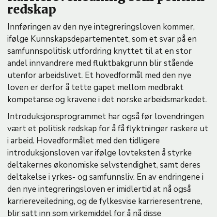
redskap
Innføringen av den nye integreringsloven kommer,
ifølge Kunnskapsdepartementet, som et svar på en
samfunnspolitisk utfordring knyttet til at en stor
andel innvandrere med fluktbakgrunn blir stående
utenfor arbeidslivet. Et hovedformål med den nye
loven er derfor å tette gapet mellom medbrakt
kompetanse og kravene i det norske arbeidsmarkedet.
Introduksjonsprogrammet har også før lovendringen
vært et politisk redskap for å få flyktninger raskere ut
i arbeid. Hovedformålet med den tidligere
introduksjonsloven var ifølge lovteksten å styrke
deltakernes økonomiske selvstendighet, samt deres
deltakelse i yrkes- og samfunnsliv. En av endringene i
den nye integreringsloven er imidlertid at nå også
karriereveiledning, og de fylkesvise karrieresentrene,
blir satt inn som virkemiddel for å nå disse