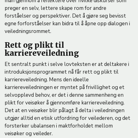
man gjennom å reflektere over hvilke diskurser som
preger en selv, lettere skape rom for andre
forståelser og perspektiver. Det å gjøre seg bevisst
egne forforståelser kan bidra til å åpne opp dialogen i
veiledningsrommet.
Rett og plikt til
karriereveiledning
Et sentralt punkt i selve lovteksten er at deltakere i
introduksjonsprogrammet nå får rett og plikt til
karriereveiledning. Mens den ideelle
karriereveiledningen er myntet på frivillighet og et
selvopplevd behov, er det i denne sammenheng en
plikt for veisøker å gjennomføre karriereveiledning.
Det at en veisøker blir pålagt å delta i veiledningen
utgjør alltid en etisk utfordring for veilederen, og det
forsterker ubalansen i maktforholdet mellom
veisøker og veileder.