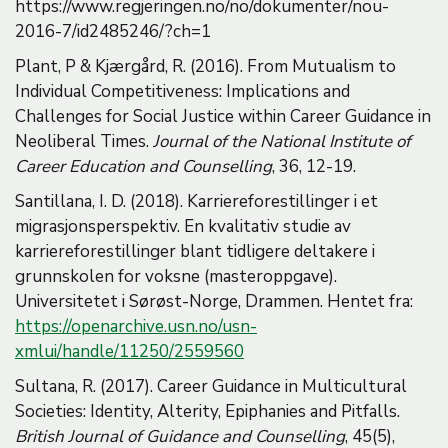
https://www.regjeringen.no/no/dokumenter/nou-
2016-7/id2485246/?ch=1
Plant, P & Kjærgård, R. (2016). From Mutualism to
Individual Competitiveness: Implications and
Challenges for Social Justice within Career Guidance in
Neoliberal Times.
Journal of the National Institute of
Career Education and Counselling
, 36, 12-19.
Santillana, I. D. (2018). Karriereforestillinger i et
migrasjonsperspektiv. En kvalitativ studie av
karriereforestillinger blant tidligere deltakere i
grunnskolen for voksne (masteroppgave).
Universitetet i Sørøst-Norge, Drammen. Hentet fra:
https://openarchive.usn.no/usn-
xmlui/handle/11250/2559560
Sultana, R. (2017). Career Guidance in Multicultural
Societies: Identity, Alterity, Epiphanies and Pitfalls.
British Journal of Guidance and Counselling
, 45(5),