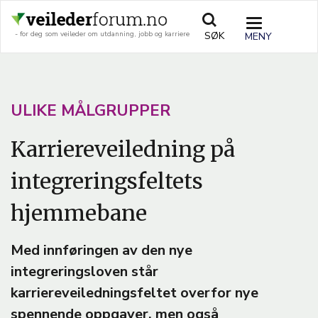
Hopp
til
TOGGLE
SØK
- for deg som veileder om utdanning, jobb og karriere
hovedinnhold
NAVIGATIO
A
ULIKE MÅLGRUPPER
R
Karriereveiledning på
T
integreringsfeltets
I
C
hjemmebane
L
E
Med innføringen av den nye
integreringsloven står
T
karriereveiledningsfeltet overfor nye
E
spennende oppgaver, men også