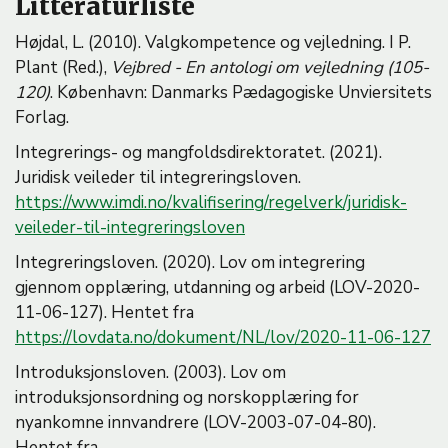
Litteraturliste
Højdal, L. (2010). Valgkompetence og vejledning. I P.
Plant (Red.),
Vejbred - En antologi om vejledning (105-
120)
. København: Danmarks Pædagogiske Unviersitets
Forlag.
Integrerings- og mangfoldsdirektoratet. (2021).
Juridisk veileder til integreringsloven.
https://www.imdi.no/kvalifisering/regelverk/juridisk-
veileder-til-integreringsloven
Integreringsloven. (2020). Lov om integrering
gjennom opplæring, utdanning og arbeid (LOV-2020-
11-06-127). Hentet fra
https://lovdata.no/dokument/NL/lov/2020-11-06-127
Introduksjonsloven. (2003). Lov om
introduksjonsordning og norskopplæring for
nyankomne innvandrere (LOV-2003-07-04-80).
Hentet fra