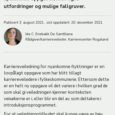
M
utfordringer og mulige fallgruver.
A
Publisert
3. august 2021
,
sist oppdatert:
20. desember 2021
Ida C. Enebakk De Santillana
Rådgiver/karriereveileder, Karrieresenter Rogaland
Karriereveiledning for nyankomne flyktninger er en
lovpålagt oppgave som har blitt tillagt
karriereveiledere i fylkeskommunene. Ettersom dette
er en helt ny oppgave vil det variere i hvilken grad de
som skal gi veiledningen kjenner konteksten
veisøkerne er i, eller blir en del av, som deltakere i
introduksjonsprogrammet.
For at veiledningstilbudet skal kunne være av høy