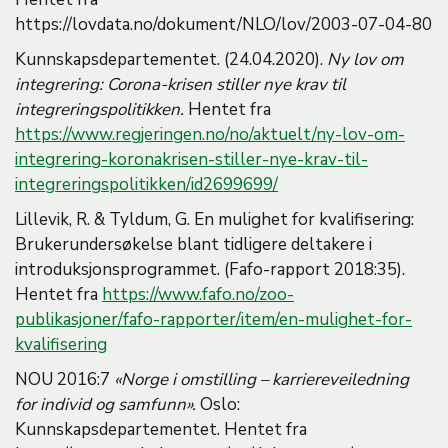
https://lovdata.no/dokument/NLO/lov/2003-07-04-80
Kunnskapsdepartementet. (24.04.2020).
Ny lov om
integrering: Corona-krisen stiller nye krav til
integreringspolitikken.
Hentet fra
https://www.regjeringen.no/no/aktuelt/ny-lov-om-
integrering-koronakrisen-stiller-nye-krav-til-
integreringspolitikken/id2699699/
Lillevik, R. & Tyldum, G. En mulighet for kvalifisering:
Brukerundersøkelse blant tidligere deltakere i
introduksjonsprogrammet. (Fafo-rapport 2018:35).
Hentet fra
https://www.fafo.no/zoo-
publikasjoner/fafo-rapporter/item/en-mulighet-for-
kvalifisering
NOU 2016:7
«Norge i omstilling – karriereveiledning
for individ og samfunn».
Oslo:
Kunnskapsdepartementet. Hentet fra