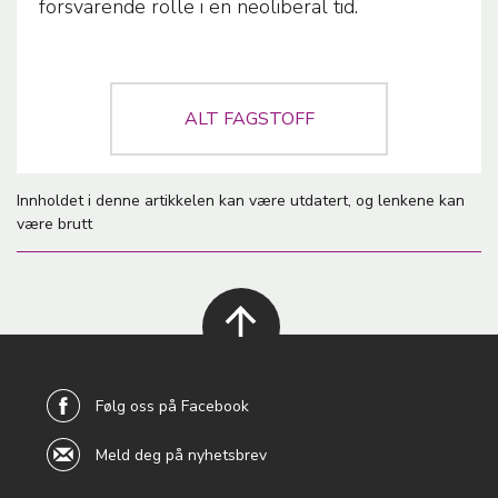
forsvarende rolle i en neoliberal tid.
A
ALT FAGSTOFF
Innholdet i denne artikkelen kan være utdatert, og lenkene kan
være brutt
back to
top
Følg oss på Facebook
Meld deg på nyhetsbrev