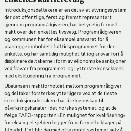
Introduksjonsdeltakere er en del av et styringssystem
der det offentlige, først og fremst representert
gjennom programrådgiveren, har betydelig formell
makt over den enkeltes livsvalg. Programrådgiveren
og kommunen har for eksempel ansvaret for å
planlegge innholdet i fulltidsprogrammet for den
enkelte, og har samtidig mulighet til (og ansvar for) å
disiplinere deltakerne i form av økonomiske sanksjoner
ved fravær fra programmet, og i ytterste konsekvens
med ekskludering fra programmet.
Ubalansen i maktforholdet mellom programrådgiver
og deltaker forsterkes ytterligere ved at de fleste
introduksjonsdeltakere har lite kjennskap til
påvirkningskanaler i det norske systemet, og at de
ifølge FAFO-rapporten «En mulighet for kvalifisering»
for eksempel sjelden legger frem formelle klager på
tilbudet. Det blir dermed ofte opptil systemet selv å