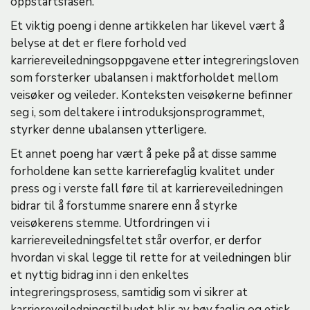
oppstartsfasen.
Et viktig poeng i denne artikkelen har likevel vært å
belyse at det er flere forhold ved
karriereveiledningsoppgavene etter integreringsloven
som forsterker ubalansen i maktforholdet mellom
veisøker og veileder. Konteksten veisøkerne befinner
seg i, som deltakere i introduksjonsprogrammet,
styrker denne ubalansen ytterligere.
Et annet poeng har vært å peke på at disse samme
forholdene kan sette karrierefaglig kvalitet under
press og i verste fall føre til at karriereveiledningen
bidrar til å forstumme snarere enn å styrke
veisøkerens stemme. Utfordringen vi i
karriereveiledningsfeltet står overfor, er derfor
hvordan vi skal legge til rette for at veiledningen blir
et nyttig bidrag inn i den enkeltes
integreringsprosess, samtidig som vi sikrer at
karriereveiledningstilbudet blir av høy faglig og etisk