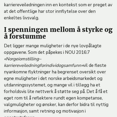
karriereveiledningen inn en kontekst som er preget av
at det offentlige har stor innflytelse over den
enkeltes livsvalg.
I spenningen mellom å styrke og
å forstumme
Det ligger mange muligheter i de nye lovpålagte
oppgavene. Som det påpekes i NOU 2016:7
«Norge
i
omstilling
–
karriereveiledning
for
individ
og
samfunn»
vil de fleste
nyankomne flyktninger ha begrenset oversikt over
egne muligheter i det norske arbeidsmarkedet og
utdanningssystemet, og mange vil i tillegg ha et
forholdsvis lite nettverk å støtte seg på. Det å få et
eget rom til å reflektere rundt egen kompetanse,
valgmuligheter og ønsker, kan derfor bidra til nyttig
informasjon, samt retning og motivasjon i