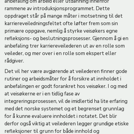
anbefaling om arbeid eller utdanning innenfor
rammene av introduksjonsprogrammet. Dette
oppdraget står på mange måter i motsetning til det
karriereveiledningsfeltet ofte løfter frem som sin
primære oppgave, nemlig å styrke veisøkers egne
refleksjons- og beslutningsprosesser. Gjennom å gi en
anbefaling trer karriereveilederen ut av en rolle som
veileder, og mer over i en rolle som ekspert eller
rådgiver.
Det vil her være avgjørende at veilederen finner gode
rutiner og arbeidsmåter for å forsikre at innholdet i
anbefalingen er godt forankret hos veisøker. I og med
at veisøkerne er i en tidlig fase av
integreringsprosessen, vil de imidlertid ha lite erfaring
med det norske systemet og et begrenset grunnlag
for å kunne evaluere innholdet i notatet. Det blir
derfor også viktig at veilederen legger grundige etiske
refleksjoner til grunn for både innhold og