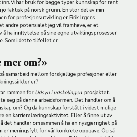
inn. Vi har bruk for begge typer kunnskap for rent
eg jo faktisk på norsk grunn. En stor del av min
en for profesjonsutvikling er Eirik Irgens
 andre potensialet jeg vil framheve, er et
 å ha innflytelse på sine egne utviklingsprosesser
 Som i dette tilfellet er
ite mer om?»
på samarbeid mellom forskjellige profesjoner eller
skningssirkler er?
t var rammen for
Udsyn i udskolingen
-prosjektet.
rte seg på denne arbeidsformen. Det handler om å
nnskap om? Og da kunnskap forstått i videst mulige
e en karrierelæringsaktivitet. Eller å finne ut av
Så det handler om sammen å ha en nysgjerrighet på
som er meningsfylt for vår konkrete oppgave. Og så