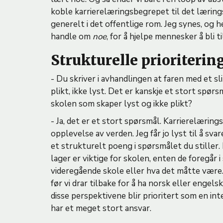
koble karrierelæringsbegrepet til det læring
generelt i det offentlige rom. Jeg synes, og h
handle om
noe
, for å hjelpe mennesker å bli t
Strukturelle prioriteri
- Du skriver i avhandlingen at faren med et sl
plikt, ikke lyst. Det er kanskje et stort spø
skolen som skaper lyst og ikke plikt?
- Ja, det er et stort spørsmål. Karrierelærin
opplevelse av verden. Jeg får jo lyst til å sv
et strukturelt poeng i spørsmålet du stiller. 
lager er viktige for skolen, enten de foregår i
videregående skole eller hva det måtte være. A
før vi drar tilbake for å ha norsk eller engels
disse perspektivene blir prioritert som en in
har et meget stort ansvar.