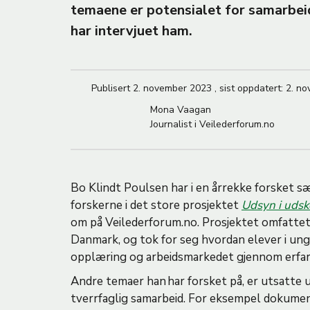
temaene er potensialet for samarbeid
M
har intervjuet ham.
A
Publisert
2. november 2023
,
sist oppdatert:
2. n
Mona Vaagan
Journalist i Veilederforum.no
Bo Klindt Poulsen har i en årrekke forsket sæ
forskerne i det store prosjektet
Udsyn i udsk
om på Veilederforum.no. Prosjektet omfattet 
Danmark, og tok for seg hvordan elever i u
opplæring og arbeidsmarkedet gjennom erfa
Andre temaer han har forsket på, er utsatte u
tverrfaglig samarbeid. For eksempel dokumen