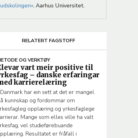
udskolingen»
. Aarhus Universitet.
RELATERT FAGSTOFF
A
ETODE OG VERKTØY
Elevar vart meir positive til
yrkesfag – danske erfaringar
T
med karrierelæring
 Danmark har ein sett at det er mangel
å kunnskap og fordommar om
rkesfagleg opplæring og yrkesfaglege
T
arrierar. Mange som elles ville ha valt
rkesfag, vel studieførebuande
M
pplæring. Resultatet er fråfall i
A