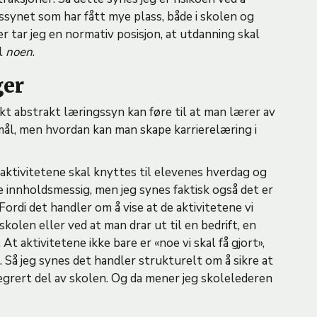
ssynet som har fått mye plass, både i skolen og
er tar jeg en normativ posisjon, at utdanning skal
il
noen
.
nger
ikt abstrakt læringssyn kan føre til at man lærer av
rsmål, men hvordan kan man skape karrierelæring i
gsaktivitetene skal knyttes til elevenes hverdag og
are innholdsmessig, men jeg synes faktisk også det er
Fordi det handler om å vise at de aktivitetene vi
 skolen eller ved at man drar ut til en bedrift, en
t aktivitetene ikke bare er «noe vi skal få gjort»,
k. Så jeg synes det handler strukturelt om å sikre at
tegrert del av skolen. Og da mener jeg skolelederen