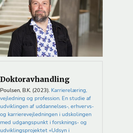
Doktoravhandling
Poulsen, B.K. (2023).
Karrierelæring,
vejledning og profession. En studie af
udviklingen af uddannelses-, erhvervs-
og karrierevejledningen i udskolingen
med udgangspunkt i forsknings- og
udviklingsprojektet «Udsyn i