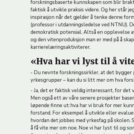
forskningsbaserte kunnskapen som blir brakt 
faktisk å utvikle praksis videre. Og her står j
inspirasjon når det gjelder å tenke denne form
(professor i utdanningsledelse ved NTNU). Det
demokratisk potensial. Altså en opplevelse av
og den vitenproduksjon man er med på å skape.
karrierelæringsaktiviterer.
«Hva har vi lyst til å v
- Du nevnte forskningssirkler, at det bygger 
yrkesgrupper – kan du si litt mer om hva for
- Ja, det er faktisk veldig interessant, for de
Men også ett av våre senere prosjekter base
løpende finne ut: hva har vi bruk for mer ku
forstand. For eksempel å utvikle eller evaluer
hvordan det jobbes med yrkesfag på skolen. 
å få vite mer om noe. Noe vi har lyst til og 