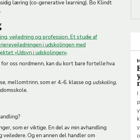
idig læring (co-generative learning). Bo Klindt
r.
g
ng, vejledning og profession. Et studie af
rrierevejledningen i udskolingen med
jektet «Udsyn i udskolingen»
.
M
 for oss nordmenn, kan du kort bare fortelle hva
R
asse, mellomtrinn, som er 4.-6. klasse og
udskoling
,
I
ngdomsskole.
C
I
L
p
E
y
vhandling?
k
E
y
inger, som er viktige. En del av min avhandling
o
g veiledere. Og en annen del handler om