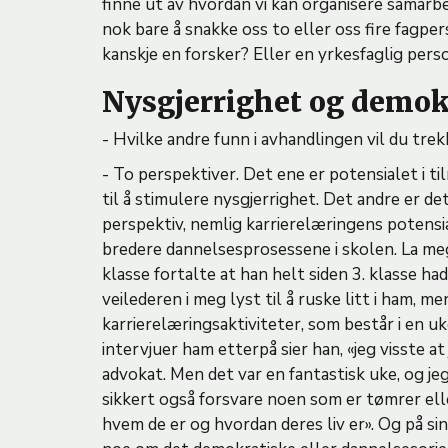
finne ut av hvordan vi kan organisere samarbe
nok bare å snakke oss to eller oss fire fagper
kanskje en forsker? Eller en yrkesfaglig per
Nysgjerrighet og demo
- Hvilke andre funn i avhandlingen vil du tre
- To perspektiver. Det ene er potensialet i t
til å stimulere nysgjerrighet. Det andre er d
perspektiv, nemlig karrierelæringens potensial
bredere dannelsesprosessene i skolen. La me
klasse fortalte at han helt siden 3. klasse hadd
veilederen i meg lyst til å ruske litt i ham, 
karrierelæringsaktiviteter, som består i en u
intervjuer ham etterpå sier han, «jeg visste at 
advokat. Men det var en fantastisk uke, og je
sikkert også forsvare noen som er tømrer elle
hvem de er og hvordan deres liv er». Og på si