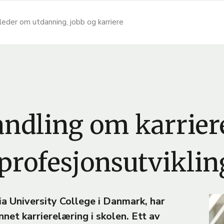
leder om utdanning, jobb og karriere
ndling om karrier
 profesjonsutvikli
B
ia University College i Danmark, har
i
net karrierelæring i skolen. Ett av
l