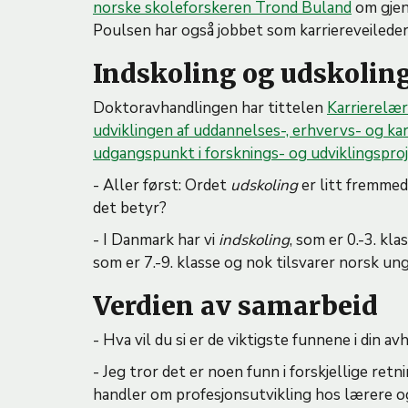
norske skoleforskeren Trond Buland
om gjens
Poulsen har også jobbet som karriereveilede
Indskoling og udskolin
Doktoravhandlingen har tittelen
Karrierelæri
udviklingen af uddannelses-, erhvervs- og ka
udgangspunkt i forsknings- og udviklingspro
- Aller først: Ordet
udskoling
er litt fremmed
det betyr?
- I Danmark har vi
indskoling
, som er 0.-3. kl
som er 7.-9. klasse og nok tilsvarer norsk u
Verdien av samarbeid
- Hva vil du si er de viktigste funnene i din a
- Jeg tror det er noen funn i forskjellige retn
handler om profesjonsutvikling hos lærere o