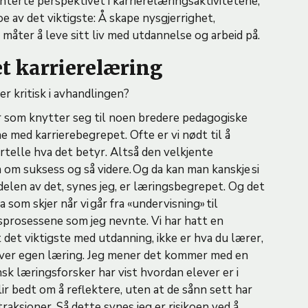
terte perspektivet i karrierelæringsaktivitetene,
e av det viktigste: Å skape nysgjerrighet,
 måter å leve sitt liv med utdannelse og arbeid på.
et karrierelæring
r kritisk i avhandlingen?
er som knytter seg til noen bredere pedagogiske
ne med karrierebegrepet. Ofte er vi nødt til å
ortelle hva det betyr. Altså den velkjente
 om suksess og så videre. Og da kan man kanskje si
delen av det, synes jeg, er læringsbegrepet. Og det
 som skjer når vi går fra «undervisning» til
esprosessene som jeg nevnte. Vi har hatt en
t det viktigste med utdanning, ikke er hva du lærer,
 over egen læring. Jeg mener det kommer med en
nsk læringsforsker har vist hvordan elever er i
blir bedt om å reflektere, uten at de sånn sett har
traksjoner. Så dette synes jeg er risikoen ved å