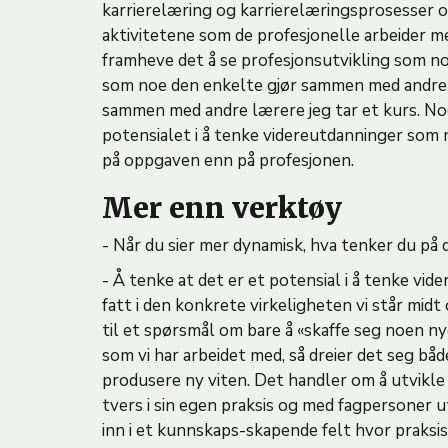
karrierelæring og karrierelæringsprosesser o
aktivitetene som de profesjonelle arbeider med
framheve det å se profesjonsutvikling som n
som noe den enkelte gjør sammen med andre li
sammen med andre lærere jeg tar et kurs. Noe 
potensialet i å tenke videreutdanninger som
på oppgaven enn på profesjonen.
Mer enn verktøy
- Når du sier mer dynamisk, hva tenker du på
- Å tenke at det er et potensial i å tenke vi
fatt i den konkrete virkeligheten vi står midt
til et spørsmål om bare å «skaffe seg noen n
som vi har arbeidet med, så dreier det seg båd
produsere ny viten. Det handler om å utvikl
tvers i sin egen praksis og med fagpersoner 
inn i et kunnskaps-skapende felt hvor praks