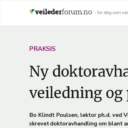
Hopp
til
- for deg som vei
hovedinnhold
A
PRAKSIS
R
Ny doktoravha
T
I
C
veiledning og
L
E
T
Bo Klindt Poulsen, lektor ph.d. ved V
E
skrevet doktoravhandling om blant an