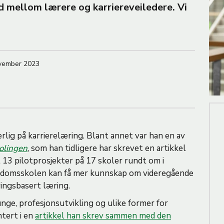
 mellom lærere og karriereveiledere. Vi
d
e
ovember 2023
rlig på karrierelæring. Blant annet var han en av
olingen
, som han tidligere har skrevet en artikkel
13 pilotprosjekter på 17 skoler rundt om i
ngdomsskolen kan få mer kunnskap om videregående
ringsbasert læring.
nge, profesjonsutvikling og ulike former for
tert i en
artikkel han skrev sammen med den