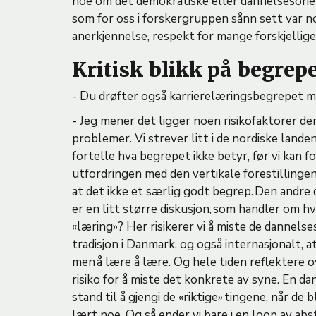
noe om det demokratiske eller dannelsesorien
som for oss i forskergruppen sånn sett var no
anerkjennelse, respekt for mange forskjellige
Kritisk blikk på begrep
- Du drøfter også karrierelæringsbegrepet me
- Jeg mener det ligger noen risikofaktorer d
problemer. Vi strever litt i de nordiske lande
fortelle hva begrepet ikke betyr, før vi kan f
utfordringen med den vertikale forestillingen
at det ikke et særlig godt begrep. Den andre 
er en litt større diskusjon, som handler om hva
«læring»? Her risikerer vi å miste de dannels
tradisjon i Danmark, og også internasjonalt, a
men å lære å lære. Og hele tiden reflektere
risiko for å miste det konkrete av syne. En da
stand til å gjengi de «riktige» tingene, når de 
lært noe. Og så ender vi bare i en loop av abs