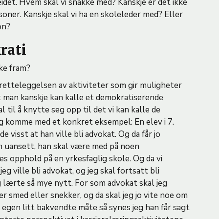
idet. Hvem skal vi snakke med? Kanskje er det ikke
soner. Kanskje skal vi ha en skoleleder med? Eller
son?
krati
kke fram?
ilretteleggelsen av aktiviteter som gir muligheter
et man kanskje kan kalle et demokratiserende
 til å knytte seg opp til det vi kan kalle de
g komme med et konkret eksempel: En elev i 7.
e visst at han ville bli advokat. Og da får jo
men uansett, han skal være med på noen
kes opphold på en yrkesfaglig skole. Og da vi
jeg ville bli advokat, og jeg skal fortsatt bli
g lærte så mye nytt. For som advokat skal jeg
r smed eller snekker, og da skal jeg jo vite noe om
n egen litt bakvendte måte så synes jeg han får sagt