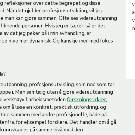
g refleksjoner over dette begrepet og disse
v
. Når det gjelder profesjonsutvikling, vil jeg
a
oe man kan gjøre sammen. Ofte ses videreutdanning
v
knende personer. Hvis jeg er lærer, så er det
m
av det jeg peker på i min avhandling, er
 noe mye mer dynamisk. Og kanskje mer med fokus
 da?
dereutdanning, profesjonsutvikling, som noe som tar
 oppe i. Men samtidig uten å gjøre videreutdanning
ye verktøy». I arbeidsmetoden
forskningssirkler
,
e om å løse en konkret, praktisk utfordring, og
e ting sammen med andre profesjonelle, både på
utenfra, for eksempel forskere. Det handler om å gå
iskunnskap er på samme nivå med den