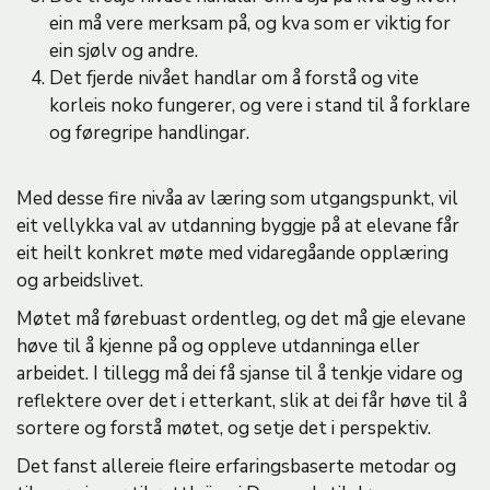
ein må vere merksam på, og kva som er viktig for
ein sjølv og andre.
Det fjerde nivået handlar om å forstå og vite
korleis noko fungerer, og vere i stand til å forklare
og føregripe handlingar.
Med desse fire nivåa av læring som utgangspunkt, vil
eit vellykka val av utdanning byggje på at elevane får
eit heilt konkret møte med vidaregåande opplæring
og arbeidslivet.
Møtet må førebuast ordentleg, og det må gje elevane
høve til å kjenne på og oppleve utdanninga eller
arbeidet. I tillegg må dei få sjanse til å tenkje vidare og
reflektere over det i etterkant, slik at dei får høve til å
sortere og forstå møtet, og setje det i perspektiv.
Det fanst allereie fleire erfaringsbaserte metodar og