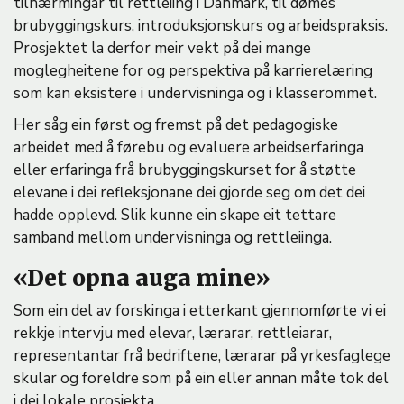
tilnærmingar til rettleiing i Danmark, til dømes
brubyggingskurs, introduksjonskurs og arbeidspraksis.
Prosjektet la derfor meir vekt på dei mange
moglegheitene for og perspektiva på karrierelæring
som kan eksistere i undervisninga og i klasserommet.
Her såg ein først og fremst på det pedagogiske
arbeidet med å førebu og evaluere arbeidserfaringa
eller erfaringa frå brubyggingskurset for å støtte
elevane i dei refleksjonane dei gjorde seg om det dei
hadde opplevd. Slik kunne ein skape eit tettare
samband mellom undervisninga og rettleiinga.
«Det opna auga mine»
Som ein del av forskinga i etterkant gjennomførte vi ei
rekkje intervju med elevar, lærarar, rettleiarar,
representantar frå bedriftene, lærarar på yrkesfaglege
skular og foreldre som på ein eller annan måte tok del
i dei lokale prosjekta.