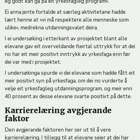
eg godt kan gå på eit yrkesfagleg program».
Ei anna jente fortalde at særleg aktivitetane hadde
lært henne at «vi må respektere alle menneske som
ulike», medrekna utdanningsvalet deira.
I ei undersøking i etterkant av prosjektet blant alle
elevane gav eit overveldande fleirtal uttrykk for at dei
no har eit meir positivt inntrykk av yrkesfaga enn før
dei var med i prosjektet.
I undersøkinga spurde vi dei elevane som hadde fått eit
meir positivt syn på yrkesfaga, om dei no vurderte å
velje eit yrkesfagleg utdanningsprogram, og meir enn
40 prosent av desse elevane svarte positivt på dette.
Karrierelæring avgjerande
faktor
Den avgjerande faktoren her ser ut til å vere
karrierelæring. I tillegg til at elevane seier at dei har