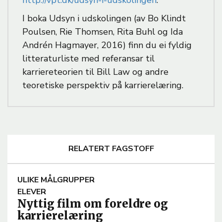
http://vpt.dk/udsyn-i-udskolingen
.
I boka Udsyn i udskolingen (av Bo Klindt
Poulsen, Rie Thomsen, Rita Buhl og Ida
Andrén Hagmayer, 2016) finn du ei fyldig
litteraturliste med referansar til
karriereteorien til Bill Law og andre
teoretiske perspektiv på karrierelæring.
RELATERT FAGSTOFF
A
ULIKE MÅLGRUPPER
R
ELEVER
Nyttig film om foreldre og
T
karrierelæring
I