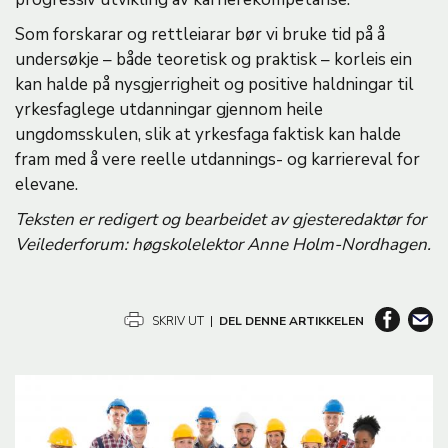
Som forskarar og rettleiarar bør vi bruke tid på å
undersøkje – både teoretisk og praktisk – korleis ein
kan halde på nysgjerrigheit og positive haldningar til
yrkesfaglege utdanningar gjennom heile
ungdomsskulen, slik at yrkesfaga faktisk kan halde
fram med å vere reelle utdannings- og karriereval for
elevane.
Teksten er redigert og bearbeidet av gjesteredaktør for
Veilederforum: høgskolelektor Anne Holm-Nordhagen.
SKRIV UT
|
DEL DENNE ARTIKKELEN
B
i
l
d