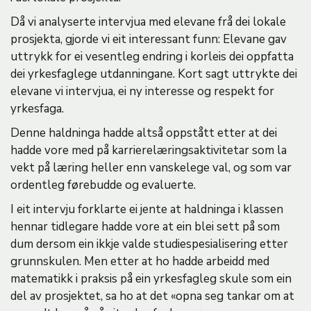
Då vi analyserte intervjua med elevane frå dei lokale
prosjekta, gjorde vi eit interessant funn: Elevane gav
uttrykk for ei vesentleg endring i korleis dei oppfatta
dei yrkesfaglege utdanningane. Kort sagt uttrykte dei
elevane vi intervjua, ei ny interesse og respekt for
yrkesfaga.
Denne haldninga hadde altså oppstått etter at dei
hadde vore med på karrierelæringsaktivitetar som la
vekt på læring heller enn vanskelege val, og som var
ordentleg førebudde og evaluerte.
I eit intervju forklarte ei jente at haldninga i klassen
hennar tidlegare hadde vore at ein blei sett på som
dum dersom ein ikkje valde studiespesialisering etter
grunnskulen. Men etter at ho hadde arbeidd med
matematikk i praksis på ein yrkesfagleg skule som ein
del av prosjektet, sa ho at det «opna seg tankar om at