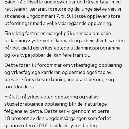
Både frå offisielle undersøkingar og frå samtalar med
rettleiarar, lærarar, foreldre og dei unge sjølve veit vi
at danske ungdommar i 7. til 9. klasse opplever store
utfordringar med å velje vidaregåande opplæring.
Ein viktig faktor er mangel på kunnskap om både
utdanningssystemet i Danmark og arbeidslivet, særleg
når det gjeld dei yrkesfaglege utdanningsprogramma
og kva type jobbar dei kan føre fram til.
Dette fører til fordommar om yrkesfagleg opplæring
og yrkesfaglege karrierar, og dermed også tap av
prestisje for yrkesutdanningane blant dei unge og
foreldra deira.
Fråfall frå yrkesfagleg opplæring og val av
studieførebuande opplæring blir dei naturlege
følgjene av dette. Dette ser vi gjennom at berre
18 prosent av den ungdomsårgangen som forlét
grunnskulen i 2016, hadde eit yrkesfagleg