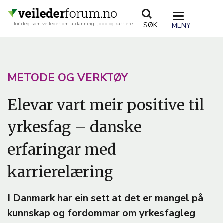
Hopp
til
TOGGLE
SØK
- for deg som veileder om utdanning, jobb og karriere
hovedinnhold
NAVIGATIO
A
METODE OG VERKTØY
R
Elevar vart meir positive til
T
yrkesfag – danske
I
C
erfaringar med
L
karrierelæring
E
T
I Danmark har ein sett at det er mangel på
E
kunnskap og fordommar om yrkesfagleg