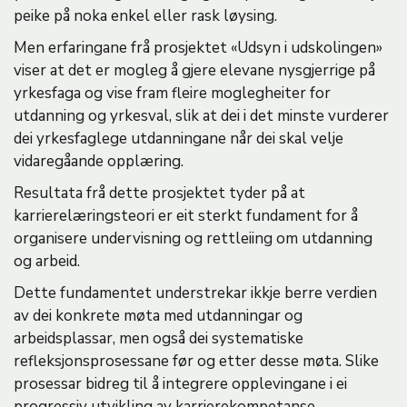
peike på noka enkel eller rask løysing.
Men erfaringane frå prosjektet «Udsyn i udskolingen»
viser at det er mogleg å gjere elevane nysgjerrige på
yrkesfaga og vise fram fleire moglegheiter for
utdanning og yrkesval, slik at dei i det minste vurderer
dei yrkesfaglege utdanningane når dei skal velje
vidaregåande opplæring.
Resultata frå dette prosjektet tyder på at
karrierelæringsteori er eit sterkt fundament for å
organisere undervisning og rettleiing om utdanning
og arbeid.
Dette fundamentet understrekar ikkje berre verdien
av dei konkrete møta med utdanningar og
arbeidsplassar, men også dei systematiske
refleksjonsprosessane før og etter desse møta. Slike
prosessar bidreg til å integrere opplevingane i ei
progressiv utvikling av karrierekompetanse.