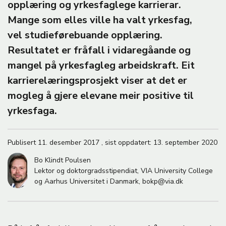
M
opplæring og yrkesfaglege karrierar.
A
Mange som elles ville ha valt yrkesfag,
vel studieførebuande opplæring.
Resultatet er fråfall i vidaregåande og
mangel på yrkesfagleg arbeidskraft. Eit
karrierelæringsprosjekt viser at det er
mogleg å gjere elevane meir positive til
yrkesfaga.
Publisert
11. desember 2017
,
sist oppdatert:
13. september 2020
Bo Klindt Poulsen
Lektor og doktorgradsstipendiat, VIA University College
og Aarhus Universitet i Danmark, bokp@via.dk