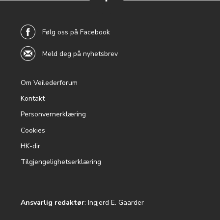
back to
top
Følg oss på Facebook
Meld deg på nyhetsbrev
Om Veilederforum
Footer
Kontakt
menu
Personvernerklæring
Cookies
HK-dir
Tilgjengelighetserklæring
Ansvarlig redaktør
: Ingjerd E. Gaarder