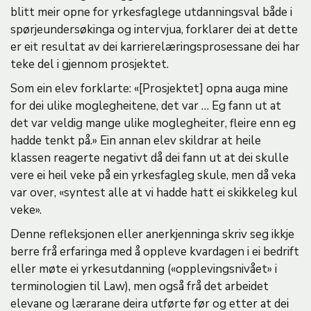
blitt meir opne for yrkesfaglege utdanningsval både i
spørjeundersøkinga og intervjua, forklarer dei at dette
er eit resultat av dei karrierelæringsprosessane dei har
teke del i gjennom prosjektet.
Som ein elev forklarte: «[Prosjektet] opna auga mine
for dei ulike moglegheitene, det var … Eg fann ut at
det var veldig mange ulike moglegheiter, fleire enn eg
hadde tenkt på.» Ein annan elev skildrar at heile
klassen reagerte negativt då dei fann ut at dei skulle
vere ei heil veke på ein yrkesfagleg skule, men då veka
var over, «syntest alle at vi hadde hatt ei skikkeleg kul
veke».
Denne refleksjonen eller anerkjenninga skriv seg ikkje
berre frå erfaringa med å oppleve kvardagen i ei bedrift
eller møte ei yrkesutdanning («opplevingsnivået» i
terminologien til Law), men også frå det arbeidet
elevane og lærarane deira utførte før og etter at dei