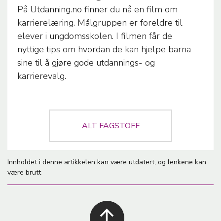
C
På Utdanning.no finner du nå en film om
L
karrierelæring. Målgruppen er foreldre til
E
elever i ungdomsskolen. I filmen får de
T
nyttige tips om hvordan de kan hjelpe barna
E
sine til å gjøre gode utdannings- og
M
karrierevalg.
A
ALT FAGSTOFF
Innholdet i denne artikkelen kan være utdatert, og lenkene kan
være brutt