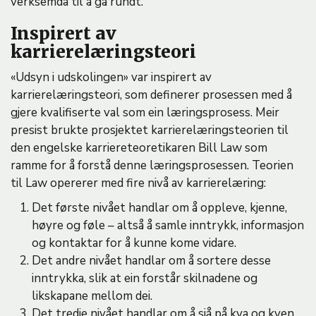
verksemda til å gå rundt.
Inspirert av
karrierelæringsteori
«Udsyn i udskolingen» var inspirert av
karrierelæringsteori, som definerer prosessen med å
gjere kvalifiserte val som ein læringsprosess. Meir
presist brukte prosjektet karrierelæringsteorien til
den engelske karriereteoretikaren Bill Law som
ramme for å forstå denne læringsprosessen. Teorien
til Law opererer med fire nivå av karrierelæring:
Det første nivået handlar om å oppleve, kjenne,
høyre og føle – altså å samle inntrykk, informasjon
og kontaktar for å kunne kome vidare.
Det andre nivået handlar om å sortere desse
inntrykka, slik at ein forstår skilnadene og
likskapane mellom dei.
Det tredje nivået handlar om å sjå på kva og kven