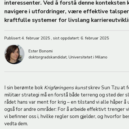
M
interessenter. Ved å forstå denne konteksten 
A
navigere i utfordringer, være effektive talsp
kraftfulle systemer for livslang karriereutvikl
Publisert
4. februar 2025
,
sist oppdatert:
6. februar 2025
Ester Bonomi
doktorgradskandidat, Universitetet i Milano
I sin berømte bok
Krigføringens kunst
skrev Sun Tzu at f
militær strategi må en forstå både terreng og sted der s
rådet hans var ment for krig – en tilstand vi alle håper 
også for andre områder: For å arbeide effektivt trenger 
vi befinner oss i, hvilke regler som gjelder, og hvorfor 
vedta dem.