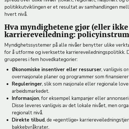
politikkutviklingen er et resultat av samhandlingen me
hvert nivå.
Hva myndighetene gjør (eller ikke g
karriereveiledning: policyinstru
Myndighetssystemer på alle nivåer benytter ulike verktø
for å utforme og iverksette karriereveiledningspolitikk.
grupperes i fem hovedkategorier:
Økonomiske insentiver eller ressurser
, vanligvis o
overnasjonale planer og programmer som finansierer 
Reguleringer
, slik som nasjonale eller regionale lo
arbeidsmarkedet.
Informasjon
, for eksempel kampanjer eller annonserin
Disse leveres vanligvis av det lokale nivået, men orga
regionalt nivå.
Direkte tilbud
, de «egentlige» karriereveiledningstj
bakkebyråkrater.