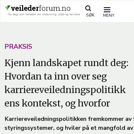
Hopp
til
TOGGLE
SØK
- for deg som veileder om utdanning, jobb og karriere
hovedinnhold
NAVIGATIO
A
PRAKSIS
R
Kjenn landskapet rundt deg:
T
Hvordan ta inn over seg
I
C
karriereveiledningspolitikk
L
ens kontekst, og hvorfor
E
T
Karriereveiledningspolitikken fremkommer av
E
styringssystemer, og hviler på et mangfold av