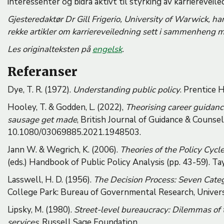
interessenter og bidra aktivt til styrking av karriereveil
Gjesteredaktør Dr Gill Frigerio, University of Warwick, ha
rekke artikler om karriereveiledning sett i sammenheng
Les originalteksten på
engelsk
.
Referanser
Dye, T. R. (1972).
Understanding public policy
. Prentice H
Hooley, T. & Godden, L. (2022),
Theorising career guidan
sausage get made
, British Journal of Guidance & Counsel
10.1080/03069885.2021.1948503.
Jann W. & Wegrich, K. (2006).
Theories of the Policy Cycl
(eds.) Handbook of Public Policy Analysis (pp. 43-59). Ta
Lasswell, H. D. (1956).
The Decision Process: Seven Categ
College Park: Bureau of Governmental Research, Univers
Lipsky, M. (1980).
Street-level bureaucracy: Dilemmas of t
services
. Russell Sage Foundation.