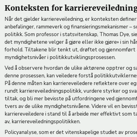
Konteksten for karriereveiledning
Når det gjelder karriereveiledning, er konteksten definer
anbefalinger, rammeverk og finansieringsmekanismer – so
politikk. Som professor i statsvitenskap, Thomas Dye, sier,
det myndighetene velger å gjøre eller ikke gjøre» i sin hå
forhold. Tiltakene blir tenkt ut, drøftet og gjennomført 
myndighetsnivåer i politikkutviklingsprosessen.
Ved å observere hvordan de ulike aktørene opptrer og s
denne prosessen, kan veiledere forstå politikkutviklerne
På denne måten kan karriereveiledere reflektere over e
rundt karriereveiledningspolitikk, vurdere styrker og sv
tiltak, og bli mer bevisste på utfordringene ved gjenno
tvers av de ulike myndighetsnivåene. Videre vil en bevi
karriereveiledere i stand til å arbeide mer effektivt som 
av, karriereveiledningspolitikken.
Policyanalyse, som er det vitenskapelige studiet av pro