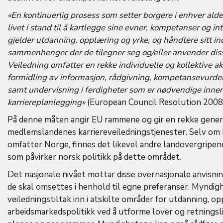
«En kontinuerlig prosess som setter borgere i enhver alde
livet i stand til å kartlegge sine evner, kompetanser og int
gjelder utdanning, opplæring og yrke, og håndtere sitt indi
sammenhenger der de tilegner seg og/eller anvender di
Veiledning omfatter en rekke individuelle og kollektive ak
formidling av informasjon, rådgivning, kompetansevurde
samt undervisning i ferdigheter som er nødvendige innen
karriereplanlegging»
(European Council Resolution 2008
På denne måten angir EU rammene og gir en rekke genere
medlemslandenes karriereveiledningstjenester. Selv om E
omfatter Norge, finnes det likevel andre landovergripen
som påvirker norsk politikk på dette området.
Det nasjonale nivået mottar disse overnasjonale anvisni
de skal omsettes i henhold til egne preferanser. Myndigh
veiledningstiltak inn i atskilte områder for utdanning, o
arbeidsmarkedspolitikk ved å utforme lover og retningslin