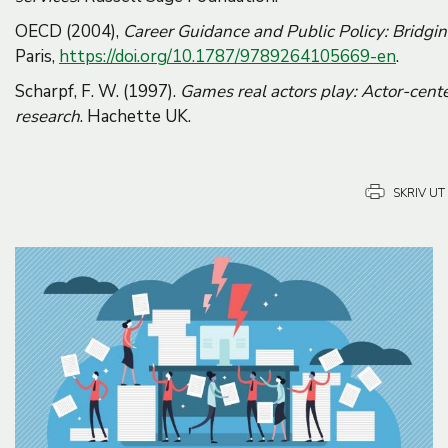
OECD (2004),
Career Guidance and Public Policy: Bridgi
Paris,
https://doi.org/10.1787/9789264105669-en
.
Scharpf, F. W. (1997).
Games real actors play: Actor-cente
research
. Hachette UK.
SKRIV UT
B
i
l
d
e