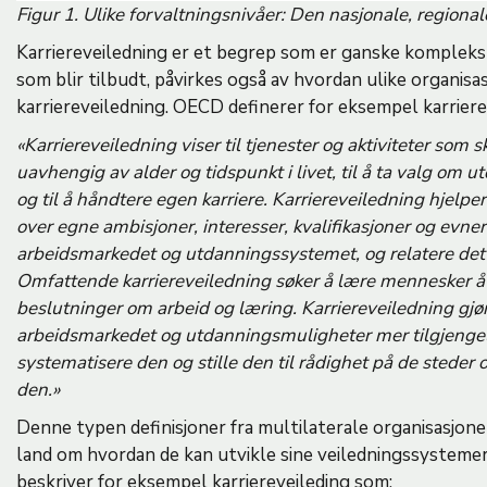
Figur 1. Ulike forvaltningsnivåer: Den nasjonale, regional
Karriereveiledning er et begrep som er ganske komplekst
som blir tilbudt, påvirkes også av hvordan ulike organisa
karriereveiledning. OECD definerer for eksempel karrier
«Karriereveiledning viser til tjenester og aktiviteter som s
uavhengig av alder og tidspunkt i livet, til å ta valg om 
og til å håndtere egen karriere. Karriereveiledning hjelp
over egne ambisjoner, interesser, kvalifikasjoner og evner
arbeidsmarkedet og utdanningssystemet, og relatere dette
Omfattende karriereveiledning søker å lære mennesker å 
beslutninger om arbeid og læring. Karriereveiledning gj
arbeidsmarkedet og utdanningsmuligheter mer tilgjengel
systematisere den og stille den til rådighet på de steder og
den.»
Denne typen definisjoner fra multilaterale organisasjoner
land om hvordan de kan utvikle sine veiledningssystemer
beskriver for eksempel karriereveileding som: