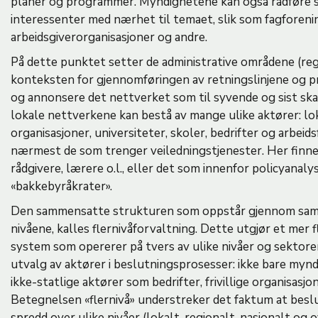
planer og programmer. Myndighetene kan også rådføre 
interessenter med nærhet til temaet, slik som fagforeni
arbeidsgiverorganisasjoner og andre.
På dette punktet setter de administrative områdene (reg
konteksten for gjennomføringen av retningslinjene og 
og annonsere det nettverket som til syvende og sist ska
lokale nettverkene kan bestå av mange ulike aktører: lok
organisasjoner, universiteter, skoler, bedrifter og arbeid
nærmest de som trenger veiledningstjenester. Her finner 
rådgivere, lærere o.l., eller det som innenfor policyanaly
«bakkebyråkrater».
Den sammensatte strukturen som oppstår gjennom samh
nivåene, kalles flernivåforvaltning. Dette utgjør et mer 
system som opererer på tvers av ulike nivåer og sektore
utvalg av aktører i beslutningsprosesser: ikke bare myn
ikke-statlige aktører som bedrifter, frivillige organisasj
Betegnelsen «flernivå» understreker det faktum at bes
spredd over ulike nivåer (lokalt, regionalt, nasjonalt og 