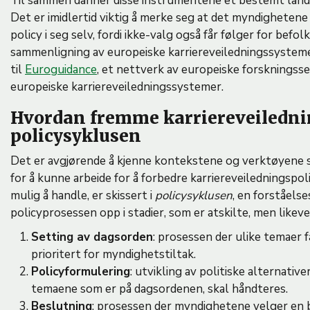
Til sammen danner disse instrumentene et bestemt lands
Det er imidlertid viktig å merke seg at det myndighetene v
policy i seg selv, fordi ikke-valg også får følger for befo
sammenligning av europeiske karriereveiledningssysteme
til
Euroguidance
, et nettverk av europeiske forsknings
europeiske karriereveiledningssystemer.
Hvordan fremme karriereveiledni
policysyklusen
Det er avgjørende å kjenne kontekstene og verktøyene so
for å kunne arbeide for å forbedre karriereveiledningspol
mulig å handle, er skissert i
policysyklusen
, en forståel
policyprosessen opp i stadier, som er atskilte, men likeve
Setting av dagsorden
: prosessen der ulike temaer
prioritert for myndighetstiltak.
Policyformulering
: utvikling av politiske alternati
temaene som er på dagsordenen, skal håndteres.
Beslutning
: prosessen der myndighetene velger e