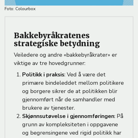
B
Foto: Colourbox
i
l
d
Bakkebyråkratenes
e
t
strategiske betydning
e
k
Veiledere og andre «bakkebyråkrater» er
s
viktige av tre hovedgrunner:
t
Politikk i praksis
: Ved å være det
primære bindeleddet mellom politikere
og borgere sikrer de at politikken blir
gjennomført når de samhandler med
brukere av tjenester.
Skjønnsutøvelse i gjennomføringen
: På
grunn av kompleksiteten i oppgavene
og begrensingene ved rigid politikk har