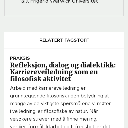
Gill Frigerio Warwick Universitet
RELATERT FAGSTOFF
A
PRAKSIS
Refleksjon, dialog og dialektikk:
R
Karriereveiledning som en
T
filosofisk aktivitet
I
C
Arbeid med karriereveiledning er
L
grunnleggende filosofisk i den betydning at
E
mange av de viktigste spørsmålene vi møter
T
i veiledning, er filosofiske av natur. Når
E
veisøkere strever med å finne mening,
M
verdier, formål, klarhet og tilfredshet, er det
A