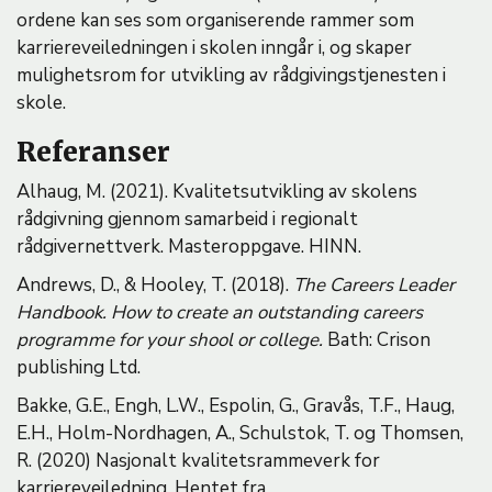
ordene kan ses som organiserende rammer som
karriereveiledningen i skolen inngår i, og skaper
mulighetsrom for utvikling av rådgivingstjenesten i
skole.
Referanser
Alhaug, M. (2021). Kvalitetsutvikling av skolens
rådgivning gjennom samarbeid i regionalt
rådgivernettverk. Masteroppgave. HINN.
Andrews, D., & Hooley, T. (2018).
The Careers Leader
Handbook. How to create an outstanding careers
programme for your shool or college.
Bath: Crison
publishing Ltd.
Bakke, G.E., Engh, L.W., Espolin, G., Gravås, T.F., Haug,
E.H., Holm-Nordhagen, A., Schulstok, T. og Thomsen,
R. (2020) Nasjonalt kvalitetsrammeverk for
karriereveiledning. Hentet fra