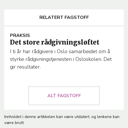
RELATERT FAGSTOFF
A
PRAKSIS
Det store rådgivningsløftet
R
T
I ti år har rådgivere i Oslo samarbeidet om å
I
styrke rådgivningstjenesten i Osloskolen. Det
C
gir resultater.
L
E
T
E
ALT FAGSTOFF
M
A
Innholdet i denne artikkelen kan være utdatert, og lenkene kan
være brutt