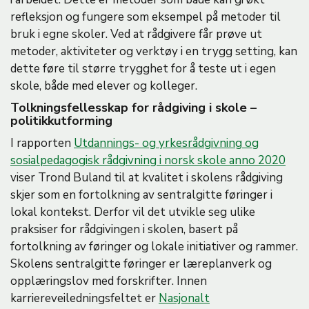
refleksjon og fungere som eksempel på metoder til
bruk i egne skoler. Ved at rådgivere får prøve ut
metoder, aktiviteter og verktøy i en trygg setting, kan
dette føre til større trygghet for å teste ut i egen
skole, både med elever og kolleger.
Tolkningsfellesskap for rådgiving i skole –
politikkutforming
I rapporten
Utdannings- og yrkesrådgivning og
sosialpedagogisk rådgivning i norsk skole anno 2020
viser Trond Buland til at kvalitet i skolens rådgiving
skjer som en fortolkning av sentralgitte føringer i
lokal kontekst. Derfor vil det utvikle seg ulike
praksiser for rådgivingen i skolen, basert på
fortolkning av føringer og lokale initiativer og rammer.
Skolens sentralgitte føringer er læreplanverk og
opplæringslov med forskrifter. Innen
karriereveiledningsfeltet er
Nasjonalt