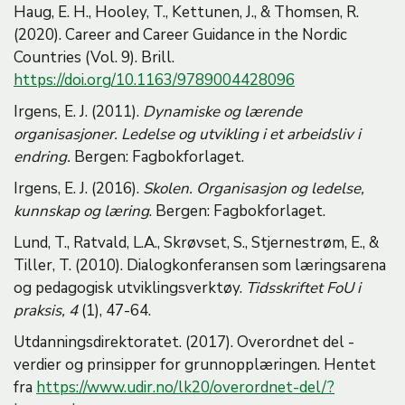
Haug, E. H., Hooley, T., Kettunen, J., & Thomsen, R.
(2020). Career and Career Guidance in the Nordic
Countries (Vol. 9). Brill.
https://doi.org/10.1163/9789004428096
Irgens, E. J. (2011).
Dynamiske og lærende
organisasjoner. Ledelse og utvikling i et arbeidsliv i
endring.
Bergen: Fagbokforlaget.
Irgens, E. J. (2016).
Skolen. Organisasjon og ledelse,
kunnskap og læring
. Bergen: Fagbokforlaget.
Lund, T., Ratvald, L.A., Skrøvset, S., Stjernestrøm, E., &
Tiller, T. (2010). Dialogkonferansen som læringsarena
og pedagogisk utviklingsverktøy.
Tidsskriftet FoU i
praksis, 4
(1), 47-64.
Utdanningsdirektoratet. (2017). Overordnet del -
verdier og prinsipper for grunnopplæringen. Hentet
fra
https://www.udir.no/lk20/overordnet-del/?