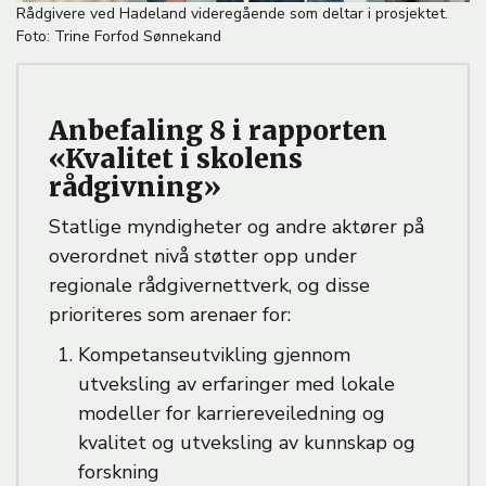
B
Rådgivere ved Hadeland videregående som deltar i prosjektet.
i
Foto: Trine Forfod Sønnekand
l
d
e
Anbefaling 8 i rapporten
t
e
«Kvalitet i skolens
k
rådgivning»
s
t
Statlige myndigheter og andre aktører på
overordnet nivå støtter opp under
regionale rådgivernettverk, og disse
prioriteres som arenaer for:
Kompetanseutvikling gjennom
utveksling av erfaringer med lokale
modeller for karriereveiledning og
kvalitet og utveksling av kunnskap og
forskning