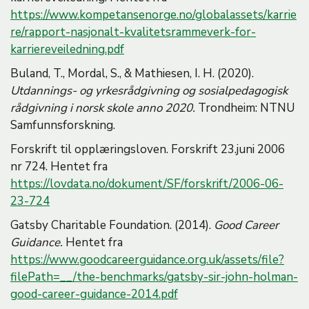
https://www.kompetansenorge.no/globalassets/karrie
re/rapport-nasjonalt-kvalitetsrammeverk-for-
karriereveiledning.pdf
Buland, T., Mordal, S., & Mathiesen, I. H. (2020).
Utdannings- og yrkesrådgivning og sosialpedagogisk
rådgivning i norsk skole anno 2020.
Trondheim: NTNU
Samfunnsforskning.
Forskrift til opplæringsloven. Forskrift 23.juni 2006
nr 724. Hentet fra
https://lovdata.no/dokument/SF/forskrift/2006-06-
23-724
Gatsby Charitable Foundation. (2014).
Good Career
Guidance.
Hentet fra
https://www.goodcareerguidance.org.uk/assets/file?
filePath=__/the-benchmarks/gatsby-sir-john-holman-
good-career-guidance-2014.pdf