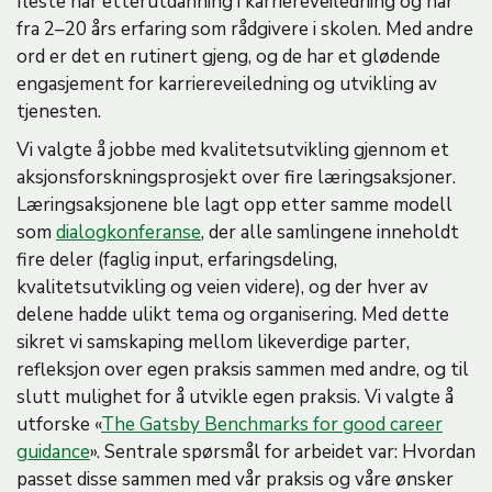
fleste har etterutdanning i karriereveiledning og har
fra 2–20 års erfaring som rådgivere i skolen. Med andre
ord er det en rutinert gjeng, og de har et glødende
engasjement for karriereveiledning og utvikling av
tjenesten.
Vi valgte å jobbe med kvalitetsutvikling gjennom et
aksjonsforskningsprosjekt over fire læringsaksjoner.
Læringsaksjonene ble lagt opp etter samme modell
som
dialogkonferanse
, der alle samlingene inneholdt
fire deler (faglig input, erfaringsdeling,
kvalitetsutvikling og veien videre), og der hver av
delene hadde ulikt tema og organisering. Med dette
sikret vi samskaping mellom likeverdige parter,
refleksjon over egen praksis sammen med andre, og til
slutt mulighet for å utvikle egen praksis. Vi valgte å
utforske «
The Gatsby Benchmarks for good career
guidance
». Sentrale spørsmål for arbeidet var: Hvordan
passet disse sammen med vår praksis og våre ønsker