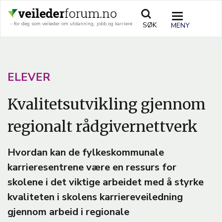
Hopp
til
TOGGLE
SØK
- for deg som veileder om utdanning, jobb og karriere
hovedinnhold
NAVIGATIO
A
ELEVER
R
Kvalitetsutvikling gjennom
T
regionalt rådgivernettverk
I
C
Hvordan kan de fylkeskommunale
L
karrieresentrene være en ressurs for
E
skolene i det viktige arbeidet med å styrke
T
kvaliteten i skolens karriereveiledning
E
gjennom arbeid i regionale