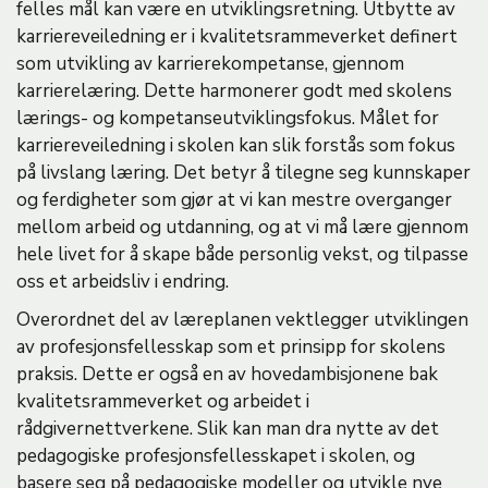
felles mål kan være en utviklingsretning. Utbytte av
karriereveiledning er i kvalitetsrammeverket definert
som utvikling av karrierekompetanse, gjennom
karrierelæring. Dette harmonerer godt med skolens
lærings- og kompetanseutviklingsfokus. Målet for
karriereveiledning i skolen kan slik forstås som fokus
på livslang læring. Det betyr å tilegne seg kunnskaper
og ferdigheter som gjør at vi kan mestre overganger
mellom arbeid og utdanning, og at vi må lære gjennom
hele livet for å skape både personlig vekst, og tilpasse
oss et arbeidsliv i endring.
Overordnet del av læreplanen vektlegger utviklingen
av profesjonsfellesskap som et prinsipp for skolens
praksis. Dette er også en av hovedambisjonene bak
kvalitetsrammeverket og arbeidet i
rådgivernettverkene. Slik kan man dra nytte av det
pedagogiske profesjonsfellesskapet i skolen, og
basere seg på pedagogiske modeller og utvikle nye