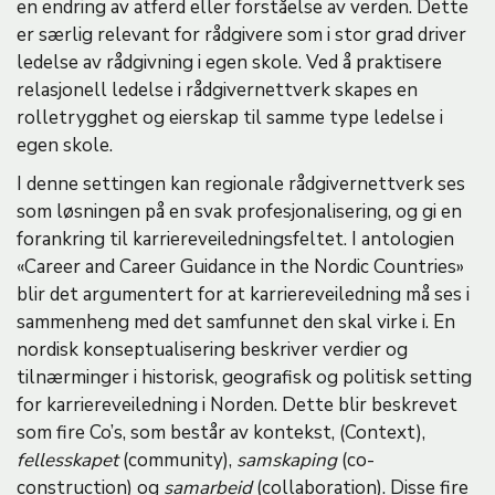
en endring av atferd eller forståelse av verden. Dette
er særlig relevant for rådgivere som i stor grad driver
ledelse av rådgivning i egen skole. Ved å praktisere
relasjonell ledelse i rådgivernettverk skapes en
rolletrygghet og eierskap til samme type ledelse i
egen skole.
I denne settingen kan regionale rådgivernettverk ses
som løsningen på en svak profesjonalisering, og gi en
forankring til karriereveiledningsfeltet. I antologien
«Career and Career Guidance in the Nordic Countries»
blir det argumentert for at karriereveiledning må ses i
sammenheng med det samfunnet den skal virke i. En
nordisk konseptualisering beskriver verdier og
tilnærminger i historisk, geografisk og politisk setting
for karriereveiledning i Norden. Dette blir beskrevet
som fire Co’s, som består av kontekst, (Context),
fellesskapet
(community),
samskaping
(co-
construction) og
samarbeid
(collaboration). Disse fire