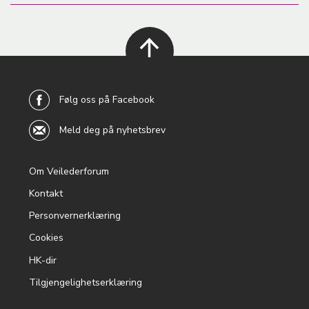
back to
top
Følg oss på Facebook
Meld deg på nyhetsbrev
Om Veilederforum
Footer
Kontakt
menu
Personvernerklæring
Cookies
HK-dir
Tilgjengelighetserklæring