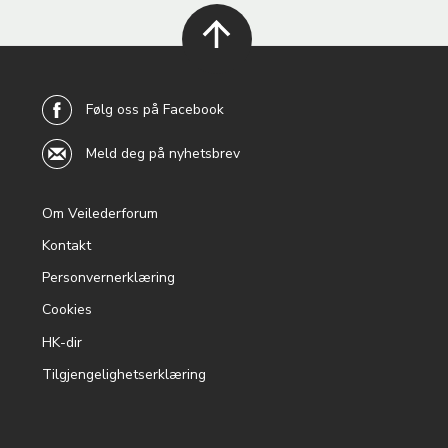
back to
top
Følg oss på Facebook
Meld deg på nyhetsbrev
Om Veilederforum
Footer
Kontakt
menu
Personvernerklæring
Cookies
HK-dir
Tilgjengelighetserklæring