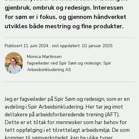
M
gjenbruk, ombruk og redesign. Interessen
A
for søm er i fokus, og gjennom håndverket
utvikles både mestring og fine produkter.
Publisert
11. juni 2024
,
sist oppdatert:
10. januar 2025
Monica Martinsen
fagveileder ved Spir Søm og redesign, Spir
Arbeidsinkludering AS
Jeg er fagveileder på Spir Søm og redesign, som er en
avdeling i Spir Arbeidsinkludering. Her tar jeg imot
deltakere på arbeidsforberedende trening (AFT).
Dette er et tiltak for mennesker som har behov for
tett oppfølging i et tilrettelagt arbeidsmiljø. De som
kommer til sømverkstedet, kan ha ulike typer