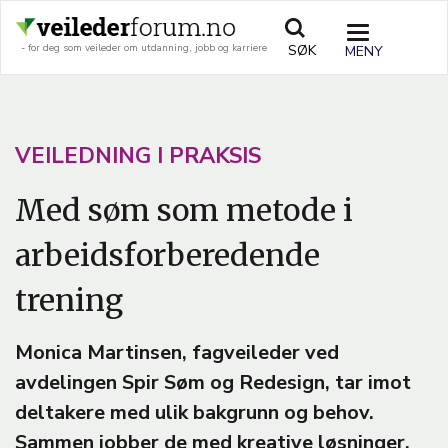
Hopp
til
TOGGLE
SØK
- for deg som veileder om utdanning, jobb og karriere
hovedinnhold
NAVIGATIO
A
VEILEDNING I PRAKSIS
R
Med søm som metode i
T
arbeidsforberedende
I
C
trening
L
E
Monica Martinsen, fagveileder ved
avdelingen Spir Søm og Redesign, tar imot
T
deltakere med ulik bakgrunn og behov.
E
Sammen jobber de med kreative løsninger,