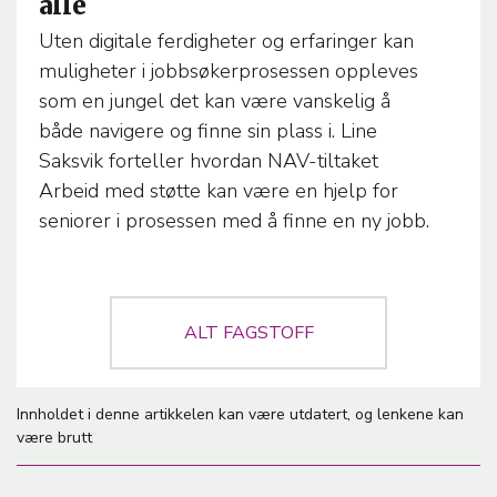
alle
T
I
Uten digitale ferdigheter og erfaringer kan
C
muligheter i jobbsøkerprosessen oppleves
L
som en jungel det kan være vanskelig å
E
både navigere og finne sin plass i. Line
T
Saksvik forteller hvordan NAV-tiltaket
E
Arbeid med støtte kan være en hjelp for
M
A
seniorer i prosessen med å finne en ny jobb.
ALT FAGSTOFF
Innholdet i denne artikkelen kan være utdatert, og lenkene kan
være brutt