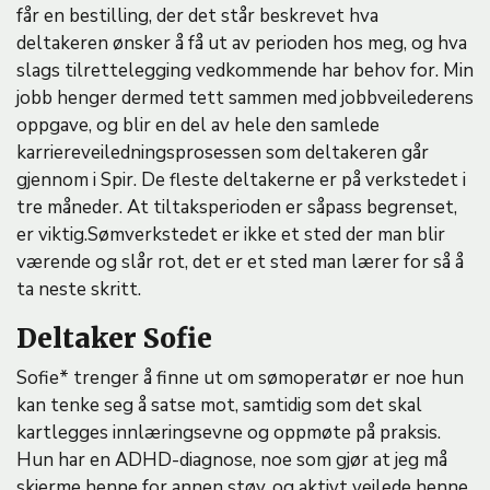
får en bestilling, der det står beskrevet hva
deltakeren ønsker å få ut av perioden hos meg, og hva
slags tilrettelegging vedkommende har behov for. Min
jobb henger dermed tett sammen med jobbveilederens
oppgave, og blir en del av hele den samlede
karriereveiledningsprosessen som deltakeren går
gjennom i Spir. De fleste deltakerne er på verkstedet i
tre måneder. At tiltaksperioden er såpass begrenset,
er viktig.Sømverkstedet er ikke et sted der man blir
værende og slår rot, det er et sted man lærer for så å
ta neste skritt.
Deltaker Sofie
Sofie* trenger å finne ut om sømoperatør er noe hun
kan tenke seg å satse mot, samtidig som det skal
kartlegges innlæringsevne og oppmøte på praksis.
Hun har en ADHD-diagnose, noe som gjør at jeg må
skjerme henne for annen støy, og aktivt veilede henne