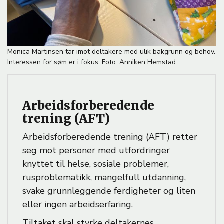
B
Monica Martinsen tar imot deltakere med ulik bakgrunn og behov.
i
Interessen for søm er i fokus. Foto: Anniken Hemstad
l
d
e
Arbeidsforberedende
t
e
trening (AFT)
k
s
Arbeidsforberedende trening (AFT) retter
t
seg mot personer med utfordringer
knyttet til helse, sosiale problemer,
rusproblematikk, mangelfull utdanning,
svake grunnleggende ferdigheter og liten
eller ingen arbeidserfaring.
Tiltaket skal styrke deltakernes