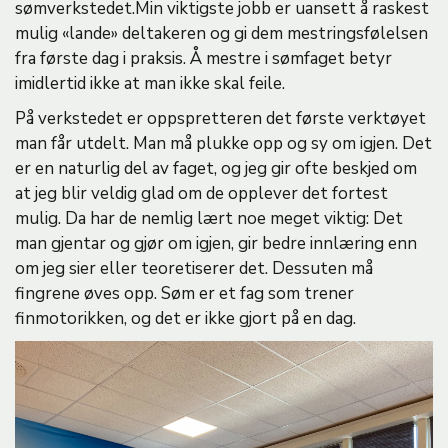
sømverkstedet.Min viktigste jobb er uansett å raskest
mulig «lande» deltakeren og gi dem mestringsfølelsen
fra første dag i praksis. Å mestre i sømfaget betyr
imidlertid ikke at man ikke skal feile.
På verkstedet er oppspretteren det første verktøyet
man får utdelt. Man må plukke opp og sy om igjen. Det
er en naturlig del av faget, og jeg gir ofte beskjed om
at jeg blir veldig glad om de opplever det fortest
mulig. Da har de nemlig lært noe meget viktig: Det
man gjentar og gjør om igjen, gir bedre innlæring enn
om jeg sier eller teoretiserer det. Dessuten må
fingrene øves opp. Søm er et fag som trener
finmotorikken, og det er ikke gjort på en dag.