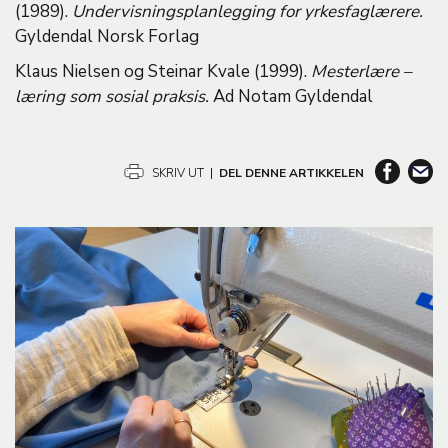
(1989).
Undervisningsplanlegging for yrkesfaglærere.
Gyldendal Norsk Forlag
Klaus Nielsen og Steinar Kvale (1999).
Mesterlære –
læring som sosial praksis.
Ad Notam Gyldendal
SKRIV UT
|
DEL DENNE ARTIKKELEN
B
i
l
d
e