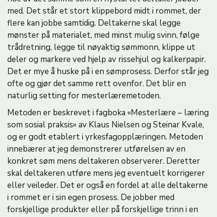
med. Det står et stort klippebord midt i rommet, der
flere kan jobbe samtidig. Deltakerne skal legge
mønster på materialet, med minst mulig svinn, følge
trådretning, legge til nøyaktig sømmonn, klippe ut
deler og markere ved hjelp av rissehjul og kalkerpapir.
Det er mye å huske på i en sømprosess. Derfor står jeg
ofte og gjør det samme rett ovenfor. Det blir en
naturlig setting for mesterlæremetoden.
Metoden er beskrevet i fagboka «Mesterlære – læring
som sosial praksis» av Klaus Nielsen og Steinar Kvale,
og er godt etablert i yrkesfagopplæringen. Metoden
innebærer at jeg demonstrerer utførelsen av en
konkret søm mens deltakeren observerer. Deretter
skal deltakeren utføre mens jeg eventuelt korrigerer
eller veileder. Det er også en fordel at alle deltakerne
i rommet er i sin egen prosess. De jobber med
forskjellige produkter eller på forskjellige trinn i en