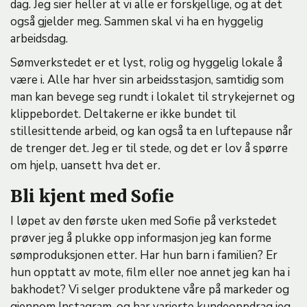
dag. Jeg sier heller at vi alle er forskjellige, og at det
også gjelder meg. Sammen skal vi ha en hyggelig
arbeidsdag.
Sømverkstedet er et lyst, rolig og hyggelig lokale å
være i. Alle har hver sin arbeidsstasjon, samtidig som
man kan bevege seg rundt i lokalet til strykejernet og
klippebordet. Deltakerne er ikke bundet til
stillesittende arbeid, og kan også ta en luftepause når
de trenger det. Jeg er til stede, og det er lov å spørre
om hjelp, uansett hva det er
.
Bli kjent med Sofie
I løpet av den første uken med Sofie på verkstedet
prøver jeg å plukke opp informasjon jeg kan forme
sømproduksjonen etter. Har hun barn i familien? Er
hun opptatt av mote, film eller noe annet jeg kan ha i
bakhodet? Vi selger produktene våre på markeder og
gjennom Instagram, og har varierte kundeoppdrag jeg