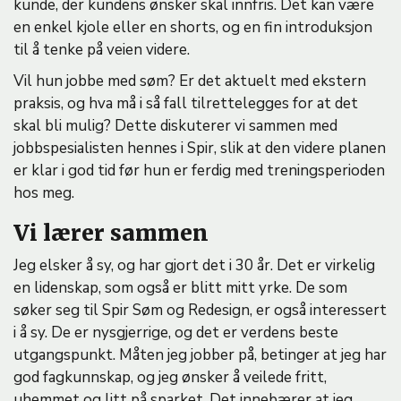
kunde, der kundens ønsker skal innfris. Det kan være
en enkel kjole eller en shorts, og en fin introduksjon
til å tenke på veien videre.
Vil hun jobbe med søm? Er det aktuelt med ekstern
praksis, og hva må i så fall tilrettelegges for at det
skal bli mulig? Dette diskuterer vi sammen med
jobbspesialisten hennes i Spir, slik at den videre planen
er klar i god tid før hun er ferdig med treningsperioden
hos meg.
Vi lærer sammen
Jeg elsker å sy, og har gjort det i 30 år. Det er virkelig
en lidenskap, som også er blitt mitt yrke. De som
søker seg til Spir Søm og Redesign, er også interessert
i å sy. De er nysgjerrige, og det er verdens beste
utgangspunkt. Måten jeg jobber på, betinger at jeg har
god fagkunnskap, og jeg ønsker å veilede fritt,
uhemmet og litt på sparket. Det innebærer at jeg