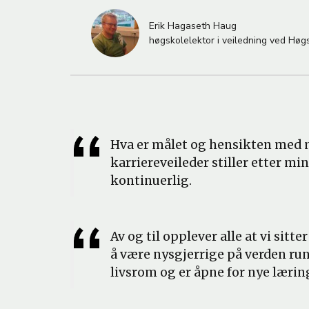
M
Erik Hagaseth Haug
A
høgskolelektor i veiledning ved Høg
Hva er målet og hensikten med m
karriereveileder stiller etter mi
kontinuerlig.
Av og til opplever alle at vi sitte
å være nysgjerrige på verden run
livsrom og er åpne for nye lærin