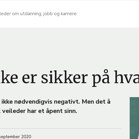
leder om utdanning, jobb og karriere
kke er sikker på hva
B
r ikke nødvendigvis negativt. Men det å
i
 veileder har et åpent sinn.
l
d
e
 september 2020