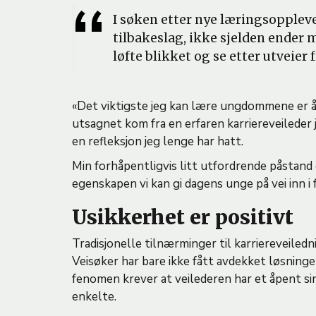
I søken etter nye læringsopplev
tilbakeslag, ikke sjelden ender m
løfte blikket og se etter utveie
«Det viktigste jeg kan lære ungdommene er å
utsagnet kom fra en erfaren karriereveileder j
en refleksjon jeg lenge har hatt.
Min forhåpentligvis litt utfordrende påstand
egenskapen vi kan gi dagens unge på vei inn i 
Usikkerhet er positivt
Tradisjonelle tilnærminger til karriereveiledn
Veisøker har bare ikke fått avdekket løsning
fenomen krever at veilederen har et åpent sin
enkelte.