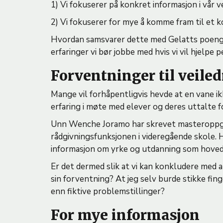
1) Vi fokuserer på konkret informasjon i vår v
2) Vi fokuserer for mye å komme fram til et k
Hvordan samsvarer dette med Gelatts poeng 
erfaringer vi bør jobbe med hvis vi vil hjelpe
Forventninger til veile
Mange vil forhåpentligvis hevde at en vane ik
erfaring i møte med elever og deres uttalte 
Unn Wenche Joramo har skrevet masteroppgav
rådgivningsfunksjonen i videregående skole.
informasjon om yrke og utdanning som hovedå
Er det dermed slik at vi kan konkludere med a
sin forventning? At jeg selv burde stikke fing
enn fiktive problemstillinger?
For mye informasjon