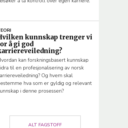
eisøker å ta kontroll over egen karriere.
T
A
EORI
Hvilken kunnskap trenger vi
M
for å gi god
T
A
karriereveiledning?
vordan kan forskningsbasert kunnskap
idra til en profesjonalisering av norsk
arriereveiledning? Og hvem skal
T
estemme hva som er gyldig og relevant
unnskap i denne prosessen?
M
A
ALT FAGSTOFF