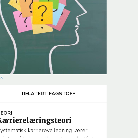
ck
RELATERT FAGSTOFF
A
EORI
Karrierelæringsteori
T
ystematisk karriereveiledning lærer