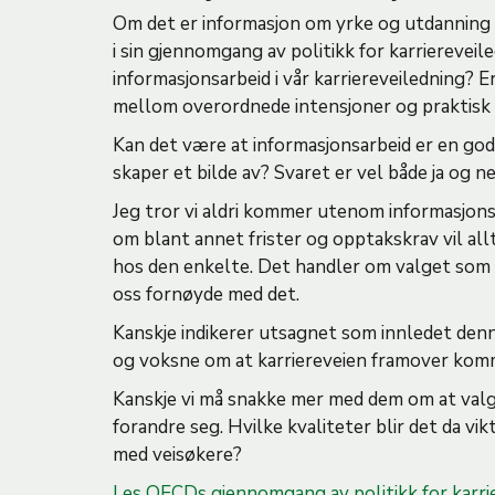
Om det er informasjon om yrke og utdanning
i sin gjennomgang av politikk for karriereveil
informasjonsarbeid i vår karriereveiledning? Er
mellom overordnede intensjoner og praktisk
Kan det være at informasjonsarbeid er en god
skaper et bilde av? Svaret er vel både ja og nei
Jeg tror vi aldri kommer utenom informasjonsa
om blant annet frister og opptakskrav vil all
hos den enkelte. Det handler om valget som lig
oss fornøyde med det.
Kanskje indikerer utsagnet som innledet denne
og voksne om at karriereveien framover komme
Kanskje vi må snakke mer med dem om at valg
forandre seg. Hvilke kvaliteter blir det da vik
med veisøkere?
Les OECDs gjennomgang av politikk for karri