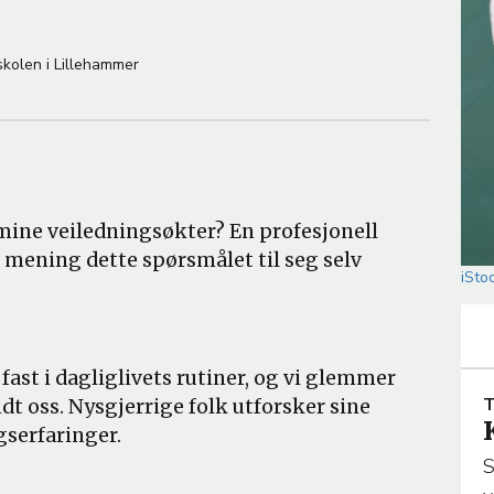
skolen i Lillehammer
ine veiledningsøkter? En profesjonell
n mening dette spørsmålet til seg selv
iSto
r fast i dagliglivets rutiner, og vi glemmer
T
dt oss. Nysgjerrige folk utforsker sine
R
gserfaringer.
S
I