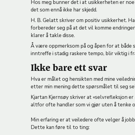
Hos meg bunner det i at usikkerheten er noe 
det som ennå ikke har skjedd.
H. B. Gelatt skriver om positiv usikkerhet. H
forbereder seg på at det vil komme endringer 
klarer å takle disse.
Å være oppmerksom på og åpen for at både s
inntreffe i stadig raskere tempo, blir viktig i
Ikke bare ett svar
Hva er målet og hensikten med mine veilednin
etter min mening dette spørsmålet til seg sel
Kjartan Kjernsøy skriver at «selvrefleksjon er
altfor ofte handler som vi gjør uten å tenke o
Min erfaring er at veiledere ofte velger å job
Dette kan føre til to ting: