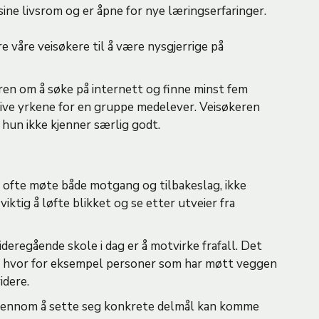
sine livsrom og er åpne for nye læringserfaringer.
re våre veisøkere til å være nysgjerrige på
ren om å søke på internett og finne minst fem
rive yrkene for en gruppe medelever. Veisøkeren
 hun ikke kjenner særlig godt.
 ofte møte både motgang og tilbakeslag, ikke
viktig å løfte blikket og se etter utveier fra
ideregående skole i dag er å motvirke frafall. Det
r hvor for eksempel personer som har møtt veggen
idere.
jennom å sette seg konkrete delmål kan komme