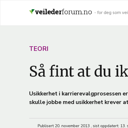
Hopp
til
- for deg som vei
hovedinnhold
A
TEORI
R
Så fint at du i
T
I
C
Usikkerhet i karrierevalgprosessen e
L
skulle jobbe med usikkerhet krever at
E
T
E
Publisert
20. november 2013
,
sist oppdatert:
13.