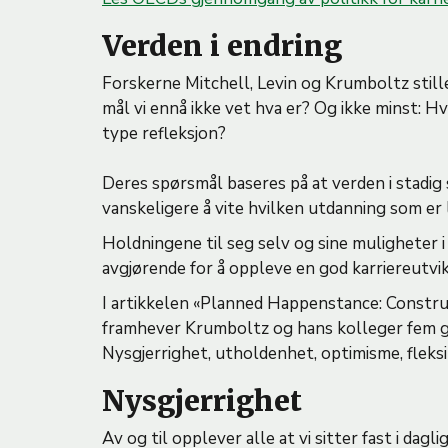
Verden i endring
Forskerne Mitchell, Levin og Krumboltz still
mål vi ennå ikke vet hva er? Og ikke minst: Hv
type refleksjon?
Deres spørsmål baseres på at verden i stadig st
vanskeligere å vite hvilken utdanning som er
Holdningene til seg selv og sine muligheter 
avgjørende for å oppleve en god karriereutvik
I artikkelen «Planned Happenstance: Constr
framhever Krumboltz og hans kolleger fem gr
Nysgjerrighet, utholdenhet, optimisme, fleksibil
Nysgjerrighet
Av og til opplever alle at vi sitter fast i dag