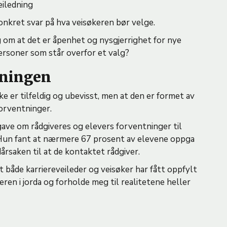
eiledning
onkret svar på hva veisøkeren bør velge.
om at det er åpenhet og nysgjerrighet for nye
 personer som står overfor et valg?
dningen
ke er tilfeldig og ubevisst, men at den er formet av
forventninger.
e om rådgiveres og elevers forventninger til
 Hun fant at nærmere 67 prosent av elevene oppga
rsaken til at de kontaktet rådgiver.
t både karriereveileder og veisøker har fått oppfylt
eren i jorda og forholde meg til realitetene heller