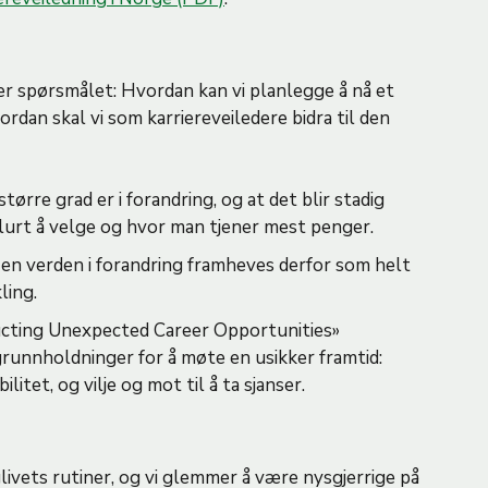
er spørsmålet: Hvordan kan vi planlegge å nå et
ordan skal vi som karriereveiledere bidra til den
ørre grad er i forandring, og at det blir stadig
 lurt å velge og hvor man tjener mest penger.
i en verden i forandring framheves derfor som helt
ling.
ucting Unexpected Career Opportunities»
unnholdninger for å møte en usikker framtid:
itet, og vilje og mot til å ta sjanser.
liglivets rutiner, og vi glemmer å være nysgjerrige på