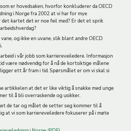
 som er hovedsaken, hvorfor konkluderer da OECD
edning i Norge fra 2002 at vi har for mye
 det kartet det er noe feil med? Er det et sprik
 arbeidshverdag?
 vane, og ikke en uvane, slik blant andre OECD
.
rbeid i vår jobb som karriereveiledere. Informasjon
tid være nødvendig for å nå de kortsiktige målene
ger ett år fram i tid. Spørsmålet er om vi skal si
 artikkelen at det er like viktig å snakke med unge
r til å bli overraskende og usikker.
et de tar og målet de setter seg kommer til å
tig at vi som karriereveiledere fokuserer på i møte
ereveiledning i Norge (PDF)
.