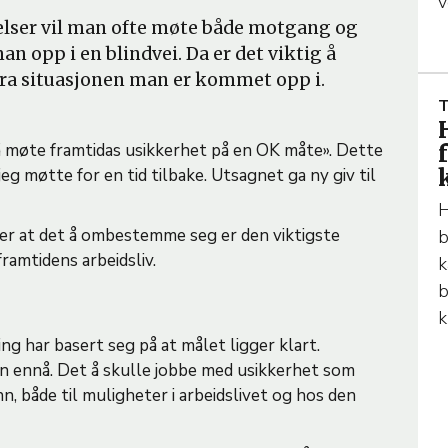
v
C
elser vil man ofte møte både motgang og
L
an opp i en blindvei. Da er det viktig å
E
r fra situasjonen man er kommet opp i.
T
E
R
 møte framtidas usikkerhet på en OK måte». Dette
eg møtte for en tid tilbake. Utsagnet ga ny giv til
I
C
H
L
 er at det å ombestemme seg er den viktigste
b
E
framtidens arbeidsliv.
k
b
E
k
ing har basert seg på at målet ligger klart.
en ennå. Det å skulle jobbe med usikkerhet som
n, både til muligheter i arbeidslivet og hos den