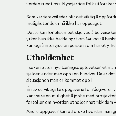
verden rundt oss. Nysgjerrige folk utforsker 
Som karriereveileder blir det viktig å oppford
muligheter de ennå ikke har oppdaget.
Dette kan for eksempel skje ved å be veisøke
yrker hun ikke hadde hørt om før, og så besk
kan også intervjue en person som har et yrke
Utholdenhet
I søken etter nye læringsopplevelser vil man
sjelden ender man opp i en blindvei. Da er det 
situasjonen man er kommet opp i.
Én av de viktigste oppgavene for rådgivere i v
kan være en mulighet å jobbe med prosjekte
forteller om hvordan utholdenhet fikk dem v
Andre oppgaver kan utforske hvordan man g