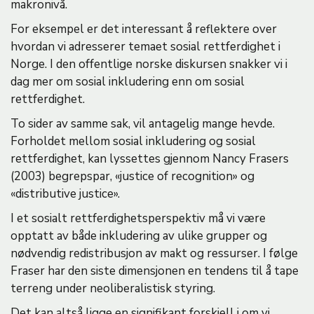
makronivå.
For eksempel er det interessant å reflektere over
hvordan vi adresserer temaet sosial rettferdighet i
Norge. I den offentlige norske diskursen snakker vi i
dag mer om sosial inkludering enn om sosial
rettferdighet.
To sider av samme sak, vil antagelig mange hevde.
Forholdet mellom sosial inkludering og sosial
rettferdighet, kan lyssettes gjennom Nancy Frasers
(2003) begrepspar, «justice of recognition» og
«distributive justice».
I et sosialt rettferdighetsperspektiv må vi være
opptatt av både inkludering av ulike grupper og
nødvendig redistribusjon av makt og ressurser. I følge
Fraser har den siste dimensjonen en tendens til å tape
terreng under neoliberalistisk styring.
Det kan altså ligge en signifikant forskjell i om vi