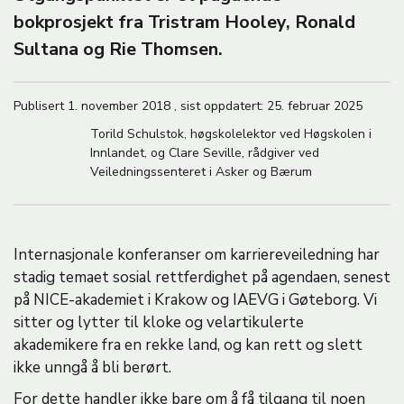
M
bokprosjekt fra Tristram Hooley, Ronald
A
Sultana og Rie Thomsen.
Publisert
1. november 2018
,
sist oppdatert:
25. februar 2025
Torild Schulstok, høgskolelektor ved Høgskolen i
Innlandet, og Clare Seville, rådgiver ved
Veiledningssenteret i Asker og Bærum
Internasjonale konferanser om karriereveiledning har
stadig temaet sosial rettferdighet på agendaen, senest
på NICE-akademiet i Krakow og IAEVG i Gøteborg. Vi
sitter og lytter til kloke og velartikulerte
akademikere fra en rekke land, og kan rett og slett
ikke unngå å bli berørt.
For dette handler ikke bare om å få tilgang til noen