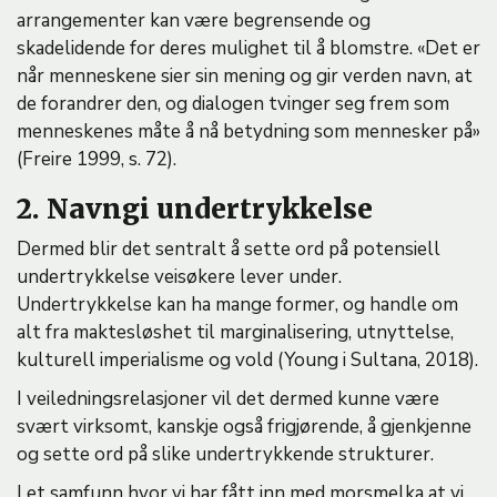
arrangementer kan være begrensende og
skadelidende for deres mulighet til å blomstre. «Det er
når menneskene sier sin mening og gir verden navn, at
de forandrer den, og dialogen tvinger seg frem som
menneskenes måte å nå betydning som mennesker på»
(Freire 1999, s. 72).
2. Navngi undertrykkelse
Dermed blir det sentralt å sette ord på potensiell
undertrykkelse veisøkere lever under.
Undertrykkelse kan ha mange former, og handle om
alt fra maktesløshet til marginalisering, utnyttelse,
kulturell imperialisme og vold (Young i Sultana, 2018).
I veiledningsrelasjoner vil det dermed kunne være
svært virksomt, kanskje også frigjørende, å gjenkjenne
og sette ord på slike undertrykkende strukturer.
I et samfunn hvor vi har fått inn med morsmelka at vi