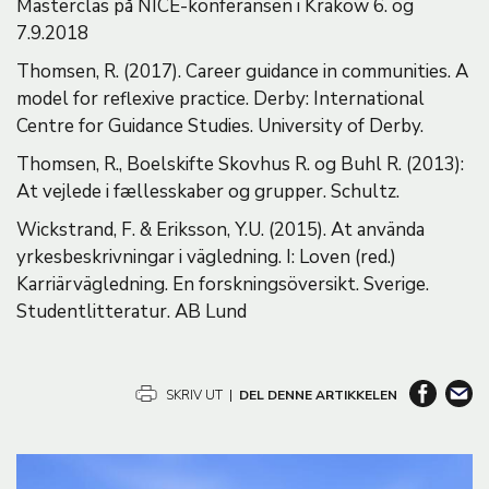
Masterclas på NICE-konferansen i Krakow 6. og
7.9.2018
Thomsen, R. (2017). Career guidance in communities. A
model for reflexive practice. Derby: International
Centre for Guidance Studies. University of Derby.
Thomsen, R., Boelskifte Skovhus R. og Buhl R. (2013):
At vejlede i fællesskaber og grupper. Schultz.
Wickstrand, F. & Eriksson, Y.U. (2015). At använda
yrkesbeskrivningar i vägledning. I: Loven (red.)
Karriärvägledning. En forskningsöversikt. Sverige.
Studentlitteratur. AB Lund
SKRIV UT
|
DEL DENNE ARTIKKELEN
B
i