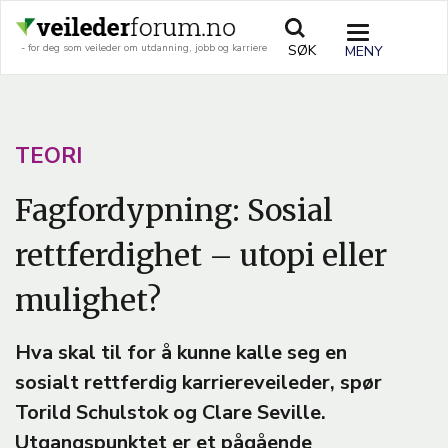
Hopp
til
TOGGLE
SØK
- for deg som veileder om utdanning, jobb og karriere
hovedinnhold
NAVIGATIO
A
TEORI
R
Fagfordypning: Sosial
T
rettferdighet – utopi eller
I
C
mulighet?
L
E
Hva skal til for å kunne kalle seg en
sosialt rettferdig karriereveileder, spør
T
Torild Schulstok og Clare Seville.
E
Utgangspunktet er et pågående