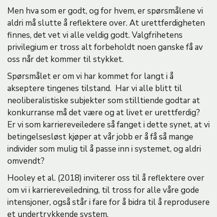
Men hva som er godt, og for hvem, er spørsmålene vi
aldri må slutte å reflektere over. At urettferdigheten
finnes, det vet vi alle veldig godt. Valgfrihetens
privilegium er tross alt forbeholdt noen ganske få av
oss når det kommer til stykket.
Spørsmålet er om vi har kommet for langt i å
akseptere tingenes tilstand. Har vi alle blitt til
neoliberalistiske subjekter som stilltiende godtar at
konkurranse må det være og at livet er urettferdig?
Er vi som karriereveiledere så fanget i dette synet, at vi
betingelsesløst kjøper at vår jobb er å få så mange
individer som mulig til å passe inn i systemet, og aldri
omvendt?
Hooley et al. (2018) inviterer oss til å reflektere over
om vi i karriereveiledning, til tross for alle våre gode
intensjoner, også står i fare for å bidra til å reprodusere
et undertrykkende system.