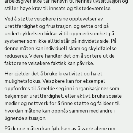
arbeidsgiver ikke tar hensyn til hennes livssituasjon og
stiller høye krav til innsats og tilstedeværelse.
Ved å støtte veisøkere i sine opplevelser av
urettferdighet og frustrasjon, og sette ord på
undertrykkelsen bidrar vi til oppmerksomhet på
systemer som ikke alltid står på individets side. På
denne måten kan individuell skam og skyldfølelse
reduseres. Videre handler det om å sortere ut de
faktorene veisøkere faktisk kan påvirke.
Her gjelder det å bruke kreativitet og ha et
mulighetsfokus. Veisøkere kan for eksempel
oppfordres til å melde seg inn i organisasjoner som
bekjemper urettferdighet, eller aktivt bruke sosiale
medier og nettverk for å finne støtte og få ideer til
hvordan målene kan oppnås sammen med andre i
lignende situasjon.
På denne måten kan følelsen av å være alene om