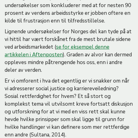
undersøkelser som konkluderer med at for nesten 90
prosent av verdens arbeidsstyrke er jobben oftere en
kilde til frustrasjon enn til tilfredsstillelse.
Lignende undersøkelser for Norges del kan tyde på at
vi hittil har vært forskånet fra de mest brutale sidene
ved arbeidsmarkedet (
se for eksempel denne
artikkelen i Aftenposten
). Graden av alvor kan dermed
oppleves mindre påtrengende hos oss, enn i andre
deler av verden.
Er vi omforent i hva det egentlig er vi snakker om når
vi adresserer social justice og karriereveiledning?
Sosial rettferdighet for hvem? Et så stort og
komplekst tema vil utvilsomt kreve fortsatt diskusjon
og utforskning for at vi med en viss rett skal kunne
hevde hvilke prinsipper som skal ligge til grunn for
hvilke handlinger vi kan definere som mer rettferdige
enn andre (Sultana, 2014).