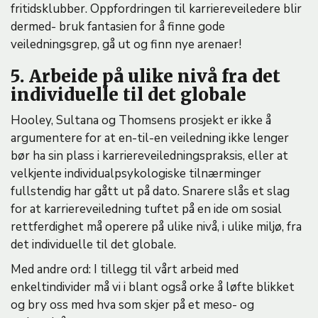
fritidsklubber. Oppfordringen til karriereveiledere blir
dermed- bruk fantasien for å finne gode
veiledningsgrep, gå ut og finn nye arenaer!
5. Arbeide på ulike nivå fra det
individuelle til det globale
Hooley, Sultana og Thomsens prosjekt er ikke å
argumentere for at en-til-en veiledning ikke lenger
bør ha sin plass i karriereveiledningspraksis, eller at
velkjente individualpsykologiske tilnærminger
fullstendig har gått ut på dato. Snarere slås et slag
for at karriereveiledning tuftet på en ide om sosial
rettferdighet må operere på ulike nivå, i ulike miljø, fra
det individuelle til det globale.
Med andre ord: I tillegg til vårt arbeid med
enkeltindivider må vi i blant også orke å løfte blikket
og bry oss med hva som skjer på et meso- og