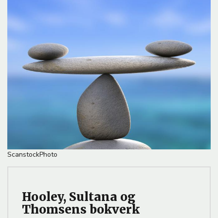
l
d
e
ScanstockPhoto
Hooley, Sultana og
Thomsens bokverk