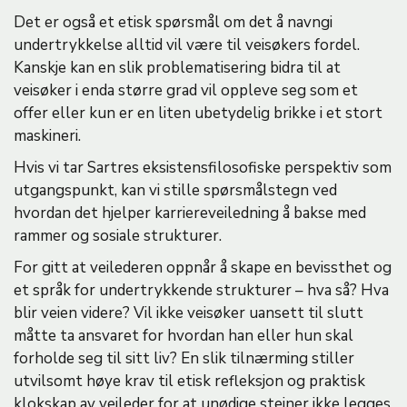
Det er også et etisk spørsmål om det å navngi
undertrykkelse alltid vil være til veisøkers fordel.
Kanskje kan en slik problematisering bidra til at
veisøker i enda større grad vil oppleve seg som et
offer eller kun er en liten ubetydelig brikke i et stort
maskineri.
Hvis vi tar Sartres eksistensfilosofiske perspektiv som
utgangspunkt, kan vi stille spørsmålstegn ved
hvordan det hjelper karriereveiledning å bakse med
rammer og sosiale strukturer.
For gitt at veilederen oppnår å skape en bevissthet og
et språk for undertrykkende strukturer – hva så? Hva
blir veien videre? Vil ikke veisøker uansett til slutt
måtte ta ansvaret for hvordan han eller hun skal
forholde seg til sitt liv? En slik tilnærming stiller
utvilsomt høye krav til etisk refleksjon og praktisk
klokskap av veileder for at unødige steiner ikke legges