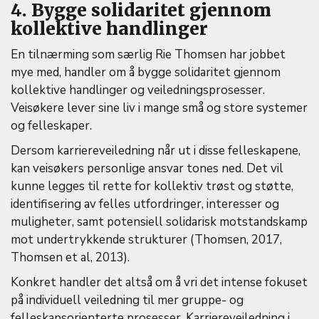
4. Bygge solidaritet gjennom
kollektive handlinger
En tilnærming som særlig Rie Thomsen har jobbet
mye med, handler om å bygge solidaritet gjennom
kollektive handlinger og veiledningsprosesser.
Veisøkere lever sine liv i mange små og store systemer
og felleskaper.
Dersom karriereveiledning når ut i disse felleskapene,
kan veisøkers personlige ansvar tones ned. Det vil
kunne legges til rette for kollektiv trøst og støtte,
identifisering av felles utfordringer, interesser og
muligheter, samt potensiell solidarisk motstandskamp
mot undertrykkende strukturer (Thomsen, 2017,
Thomsen et al, 2013).
Konkret handler det altså om å vri det intense fokuset
på individuell veiledning til mer gruppe- og
felleskapsorienterte prosesser. Karriereveiledning i