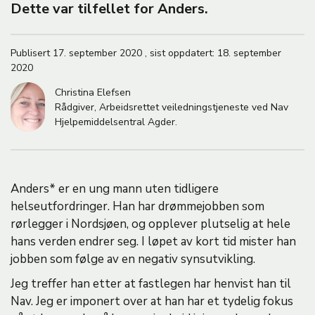
M
Dette var tilfellet for Anders.
A
Publisert
17. september 2020
,
sist oppdatert:
18. september
2020
Christina Elefsen
Rådgiver, Arbeidsrettet veiledningstjeneste ved Nav
Hjelpemiddelsentral Agder.
Anders* er en ung mann uten tidligere
helseutfordringer. Han har drømmejobben som
rørlegger i Nordsjøen, og opplever plutselig at hele
hans verden endrer seg. I løpet av kort tid mister han
jobben som følge av en negativ synsutvikling.
Jeg treffer han etter at fastlegen har henvist han til
Nav. Jeg er imponert over at han har et tydelig fokus