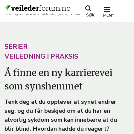
Hopp
til
TOGGLE
SØK
- for deg som veileder om utdanning, jobb og karriere
hovedinnhold
NAVIGATIO
A
SERIER
R
VEILEDNING I PRAKSIS
T
Å finne en ny karrierevei
I
som synshemmet
C
L
Tenk deg at du opplever at synet endrer
E
seg, og du får beskjed om at du har en
T
alvorlig sykdom som kan innebære at du
E
blir blind. Hvordan hadde du reagert?