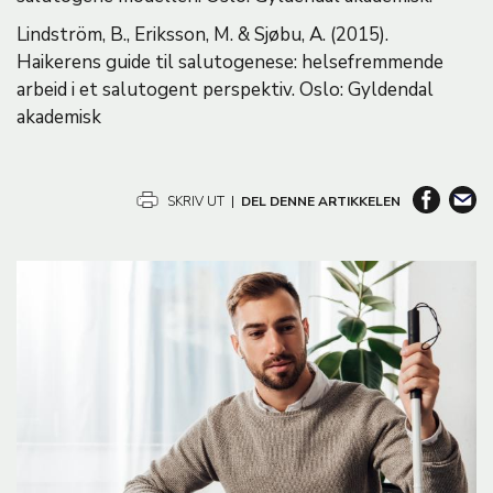
Lindström, B., Eriksson, M. & Sjøbu, A. (2015).
Haikerens guide til salutogenese: helsefremmende
arbeid i et salutogent perspektiv. Oslo: Gyldendal
akademisk
SKRIV UT
|
DEL DENNE ARTIKKELEN
B
i
l
d
e