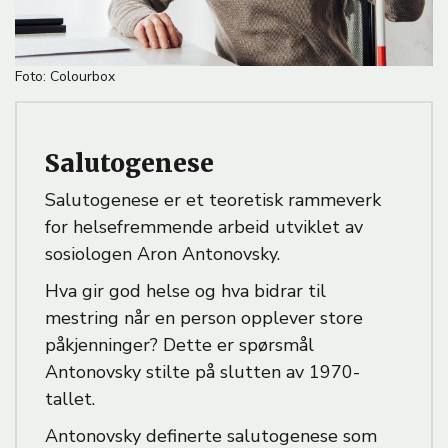
B
Foto: Colourbox
i
l
d
Salutogenese
e
t
Salutogenese er et teoretisk rammeverk
e
k
for helsefremmende arbeid utviklet av
s
sosiologen Aron Antonovsky.
t
Hva gir god helse og hva bidrar til
mestring når en person opplever store
påkjenninger? Dette er spørsmål
Antonovsky stilte på slutten av 1970-
tallet.
Antonovsky definerte salutogenese som