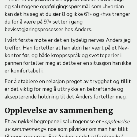
og salutogene oppfølgingsspørsmål som «hvordan
kan det ha seg at du sier 8 og ikke 6?» og «hva trenger
du for å være på 9?» setter i gang
bevisstgjøringsprosesser hos Anders.
I vårt første møte er det en tydelig nervøs Anders jeg
treffer. Han forteller at han aldri har vært på et Nav-
kontor før, og både kroppsspråk og svetteperler i
pannen forteller meg at dette er en situasjon han ikke
er komfortabel i.
For å etablere en relasjon preget av trygghet og tillit
er det viktig for meg å uttrykke en bekreftende og
aksepterende holdning til det Anders forteller meg.
Opplevelse av sammenheng
Et av nøkkelbegrepene i salutogenese er «
opplevelse
av sammenheng»
, noe som påvirker om man har tillit
til egne ressurser. For Anders er det utfordrende å