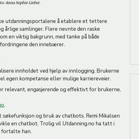
to: Anna Sophie Liebst.
ske utdanningsportalene å etablere et tettere
 årlige samlinger. Flere nevnte den raske
 som en viktig bakgrunn, med tanke på både
tfordringene den innebærer.
t
lisere innholdet ved hjelp av innlogging. Brukerne
pel egen kompetanse eller mulige karriereveier.
er relevant, engasjerende og effektivt for brukerne,
no
.
et søkefunksjon og bruk av chatbots. Remi Mikalsen
ikle en chatbot. Trolig vil Utdanning.no ha tatt i
, fortalte han.