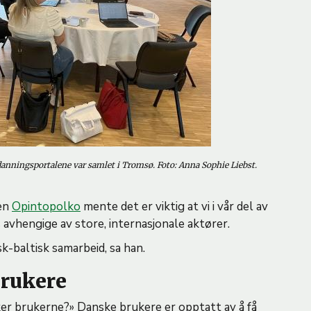
tdanningsportalene var samlet i Tromsø. Foto: Anna Sophie Liebst.
len
Opintopolko
mente det er viktig at vi i vår del av
 avhengige av store, internasjonale aktører.
sk-baltisk samarbeid, sa han.
brukere
er brukerne?» Danske brukere er opptatt av å få