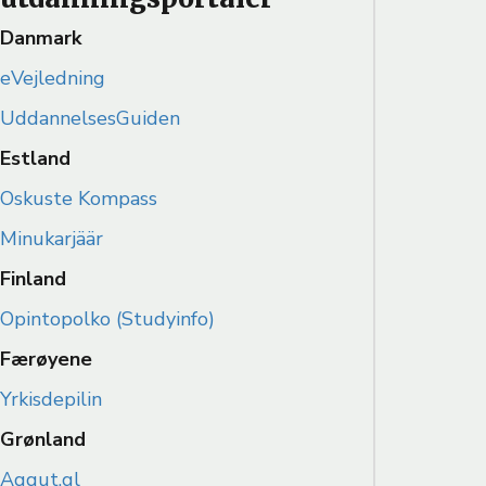
Danmark
eVejledning
UddannelsesGuiden
Estland
Oskuste Kompass
Minukarjäär
Finland
Opintopolko (Studyinfo)
Færøyene
Yrkisdepilin
Grønland
Aqqut.gl