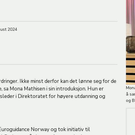
d
e
gust 2024
dringer. Ikke minst derfor kan det lønne seg for de
B
Mona
, sa Mona Mathisen i sin introduksjon. Hun er
i
å sa
sleder i Direktoratet for høyere utdanning og
l
og B
d
e
t
e
uroguidance Norway og tok initiativ til
k