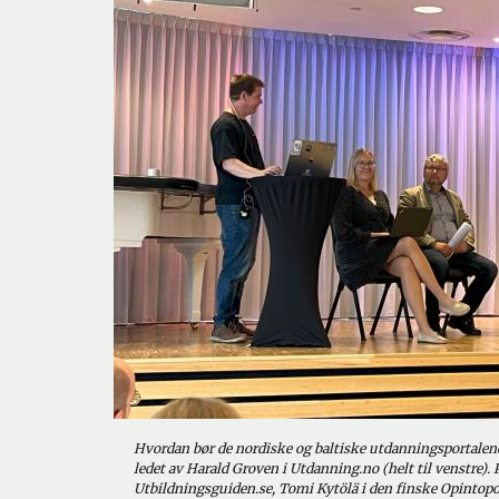
d
e
Hvordan bør de nordiske og baltiske utdanningsportalene
ledet av Harald Groven i Utdanning.no (helt til venstre).
Utbildningsguiden.se, Tomi Kytölä i den finske Opintop