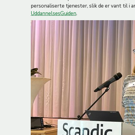
personaliserte tjenester, slik de er vant til i
UddannelsesGuiden
.
B
i
l
d
e