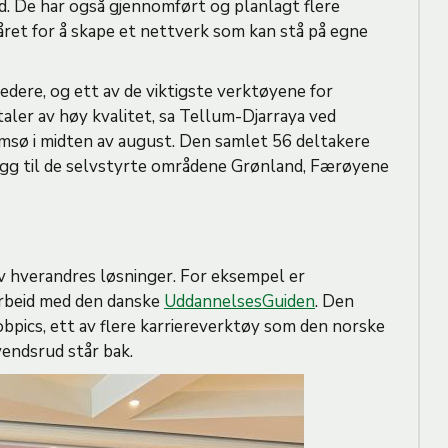
. De har også gjennomført og planlagt flere
s
et for å skape et nettverk som kan stå på egne
t
ledere, og ett av de viktigste verktøyene for
aler av høy kvalitet, sa Tellum-Djarraya ved
omsø i midten av august. Den samlet 56 deltakere
illegg til de selvstyrte områdene Grønland, Færøyene
 av hverandres løsninger. For eksempel er
arbeid med den danske
UddannelsesGuiden
. Den
Jobpics, ett av flere karriereverktøy som den norske
vendsrud står bak.