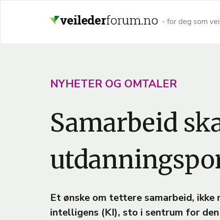
Hopp
til
- for deg som vei
hovedinnhold
A
NYHETER OG OMTALER
R
Samarbeid skal
T
I
C
utdanningspor
L
E
T
Et ønske om tettere samarbeid, ikke m
E
intelligens (KI), sto i sentrum for de