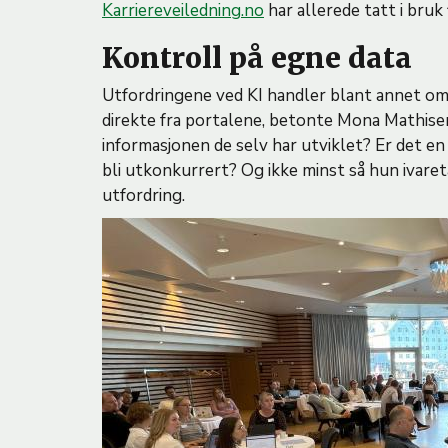
Karriereveiledning.no
har allerede tatt i bruk
Kontroll på egne data
Utfordringene ved KI handler blant annet om
direkte fra portalene, betonte Mona Mathise
informasjonen de selv har utviklet? Er det en
bli utkonkurrert? Og ikke minst så hun ivar
utfordring.
B
i
l
d
e