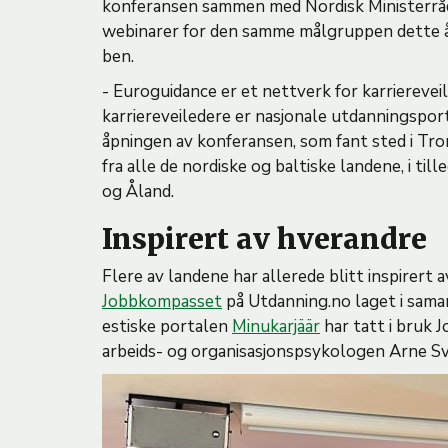
konferansen sammen med Nordisk Ministerråd
webinarer for den samme målgruppen dette år
ben.
- Euroguidance er et nettverk for karrierevei
karriereveiledere er nasjonale utdanningsport
åpningen av konferansen, som fant sted i Tr
fra alle de nordiske og baltiske landene, i t
og Åland.
Inspirert av hverandre
Flere av landene har allerede blitt inspirert
Jobbkompasset
på Utdanning.no laget i sam
estiske portalen
Minukarjäär
har tatt i bruk 
arbeids- og organisasjonspsykologen Arne S
B
i
l