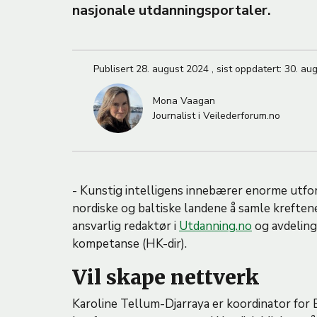
nasjonale utdanningsportaler.
M
A
Publisert
28. august 2024
,
sist oppdatert:
30. au
Mona Vaagan
Journalist i Veilederforum.no
- Kunstig intelligens innebærer enorme utfor
nordiske og baltiske landene å samle kreftene
ansvarlig redaktør i
Utdanning.no
og avdeling
kompetanse (HK-dir).
Vil skape nettverk
Karoline Tellum-Djarraya er koordinator for E