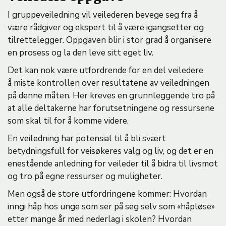
e
I gruppeveiledning vil veilederen bevege seg fra å
være rådgiver og ekspert til å være igangsetter og
tilrettelegger. Oppgaven blir i stor grad å organisere
en prosess og la den leve sitt eget liv.
Det kan nok være utfordrende for en del veiledere
å miste kontrollen over resultatene av veiledningen
på denne måten. Her kreves en grunnleggende tro på
at alle deltakerne har forutsetningene og ressursene
som skal til for å komme videre.
En veiledning har potensial til å bli svært
betydningsfull for veisøkeres valg og liv, og det er en
enestående anledning for veileder til å bidra til livsmot
og tro på egne ressurser og muligheter.
Men også de store utfordringene kommer: Hvordan
inngi håp hos unge som ser på seg selv som «håpløse»
etter mange år med nederlag i skolen? Hvordan