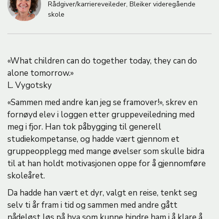
M
Rådgiver/karriereveileder, Bleiker videregående
skole
A
«What children can do together today, they can do
alone tomorrow.»
L. Vygotsky
«Sammen med andre kan jeg se framover!», skrev en
fornøyd elev i loggen etter gruppeveiledning med
meg i fjor. Han tok påbygging til generell
studiekompetanse, og hadde vært gjennom et
gruppeopplegg med mange øvelser som skulle bidra
til at han holdt motivasjonen oppe for å gjennomføre
skoleåret.
Da hadde han vært et dyr, valgt en reise, tenkt seg
selv ti år fram i tid og sammen med andre gått
nådeløst løs på hva som kunne hindre ham i å klare å