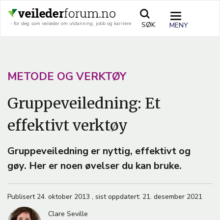
Hopp
til
TOGGLE
SØK
- for deg som veileder om utdanning, jobb og karriere
hovedinnhold
NAVIGATIO
A
METODE OG VERKTØY
R
Gruppeveiledning: Et
T
effektivt verktøy
I
C
Gruppeveiledning er nyttig, effektivt og
L
gøy. Her er noen øvelser du kan bruke.
E
T
Publisert
24. oktober 2013
,
sist oppdatert:
21. desember 2021
E
Clare Seville