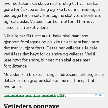
hver deltaker skal skrive ned forslag til hva man kan
gjøre for å skape endring og ikke la denne hindringen
ødelegge for en selv. Forslagene skal være konkrete
og realistiske. Veileder tar tiden, etter ett minutt
sender man arket videre.
Når alle har fått sitt ark tilbake, skal man lese
gjennom forslagene og plukke ut ett som kan være
det man vil gjøre først. Dette ber veileder alle dele
ved å lese det høyt for de andre og veileder. Ved å
lese høyt for andre, blir det man skal gjøre mer
forpliktende.
Metoden kan brukes i mange andre sammenhenger der
deltakere i en gruppe skal komme med innspill til
hverandre.
F
Last ned eksemplene på gruppeveiledning (PDF)
1.26 MB
i
Veileders oppgave
l