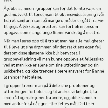
selv.
Å jobbe sammen i grupper kan for det femte være en
god motvekt til tendensen til økt individualisering i vår
tid, i et samfunn som på mange områder er gått fra «vi»
til «jeg». Å lykkes og prestere kan fort bli en ensom
oppgave som mange unge finner vanskelig å mestre.
Når man læres opp til å tro at man har alle muligheter
til å leve ut sine drømmer, blir det raskt ens egen feil
dersom disse sjansene ikke blir benyttet. I
gruppeveiledning vil man kunne oppleve et fellesskap
ved at man ikke er alene om sine utfordringer og sin
usikkerhet, og ikke trenger å bære ansvaret for å finne
løsninger helt alene.
I grupper trener man på å dele sine problemer og
utfordringer, forholde seg til andres virkelighet, ta
imot råd og reaksjoner fra andre, og jobbe sammen
med andre for å nå egne eller felles mål. Dette er