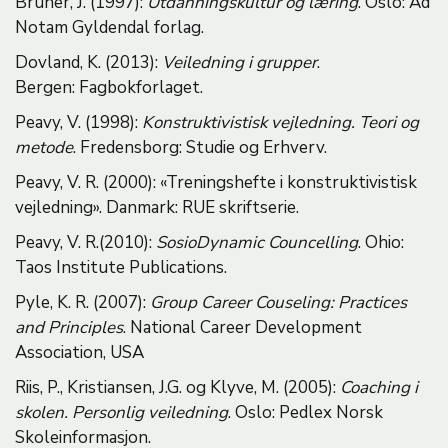
Bruner, J. (1997):
Utdanningskultur og læring
. Oslo: Ad
Notam Gyldendal forlag.
Dovland, K. (2013):
Veiledning i grupper
.
Bergen: Fagbokforlaget.
Peavy, V. (1998):
Konstruktivistisk vejledning. Teori og
metode
. Fredensborg: Studie og Erhverv.
Peavy, V. R. (2000): «Treningshefte i konstruktivistisk
vejledning». Danmark: RUE skriftserie.
Peavy, V. R.(2010):
SosioDynamic Councelling
. Ohio:
Taos Institute Publications.
Pyle, K. R. (2007):
Group Career Couseling: Practices
and Principles
. National Career Development
Association, USA
Riis, P., Kristiansen, J.G. og Klyve, M. (2005):
Coaching i
skolen. Personlig veiledning
. Oslo: Pedlex Norsk
Skoleinformasjon.