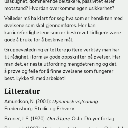
usaklighet, dominerende deltakere, passivitet eller
motstand? Hvordan overkomme egen usikkerhet?
Veileder må ha klart for seg hva som er hensikten med
øvelsene som skal gjennomføres. Her kan
karriereferdighetene som er beskrevet tidligere være
gode å bruke for å beskrive mål.
Gruppeveiledning er lettere jo flere verktøy man har
til rådighet i form av gode oppskrifter på øvelser. Har
man det, er neste utfordring mengdetrening og det
å prøve og feile for å finne øvelsene som fungerer
best. Lykke til med arbeidet!
Litteratur
Amundson, N. (2001):
Dynamisk vejledning
.
Fredensborg: Studie og Erhverv.
Bruner, J. S. (1970):
Om å lære
. Oslo: Dreyer forlag.