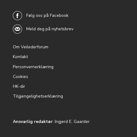
back to
top
Følg oss på Facebook
Meld deg på nyhetsbrev
Om Veilederforum
Footer
Kontakt
menu
Personvernerklæring
Cookies
HK-dir
Tilgjengelighetserklæring
Ansvarlig redaktør
: Ingjerd E. Gaarder