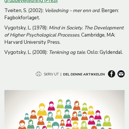
gruppevejledning (Prezi)
Tveiten, S. (2002):
Veiledning – mer enn ord
. Bergen:
Fagbokforlaget.
Vygotsky, L. (1978):
Mind in Society. The Development
of Higher Psychological Processes
. Cambridge, MA:
Harvard University Press.
Vygotsky, L. (2008):
Tenkning og tale
. Oslo: Gyldendal.
SKRIV UT
|
DEL DENNE ARTIKKELEN
B
i
l
d
e