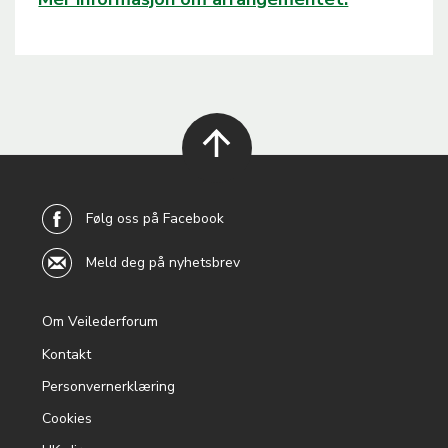
back to
top
Følg oss på Facebook
Meld deg på nyhetsbrev
Om Veilederforum
Footer
Kontakt
menu
Personvernerklæring
Cookies