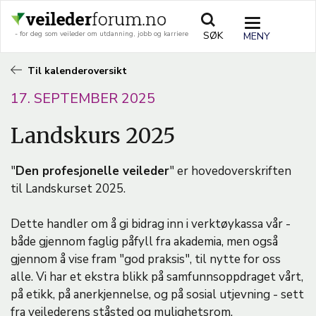
Hopp
til
TOGGLE
SØK
- for deg som veileder om utdanning, jobb og karriere
hovedinnhold
NAVIGATIO
Til kalenderoversikt
17. SEPTEMBER 2025
Landskurs 2025
"
Den profesjonelle veileder
" er hovedoverskriften
til Landskurset 2025.
Dette handler om å gi bidrag inn i verktøykassa vår -
både gjennom faglig påfyll fra akademia, men også
gjennom å vise fram "god praksis", til nytte for oss
alle. Vi har et ekstra blikk på samfunnsoppdraget vårt,
på etikk, på anerkjennelse, og på sosial utjevning - sett
fra veilederens ståsted og mulighetsrom.